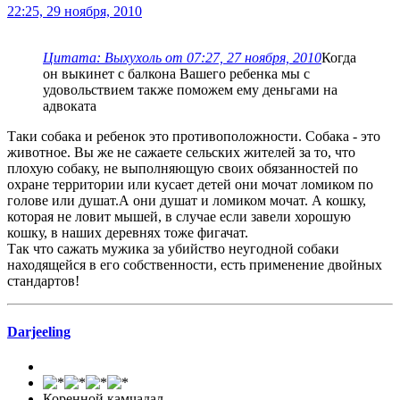
22:25, 29 ноября, 2010
Цитата: Выхухоль от 07:27, 27 ноября, 2010
Когда
он выкинет с балкона Вашего ребенка мы с
удовольствием также поможем ему деньгами на
адвоката
Таки собака и ребенок это противоположности. Собака - это
животное. Вы же не сажаете сельских жителей за то, что
плохую собаку, не выполняющую своих обязанностей по
охране территории или кусает детей они мочат ломиком по
голове или душат.А они душат и ломиком мочат. А кошку,
которая не ловит мышей, в случае если завели хорошую
кошку, в наших деревнях тоже фигачат.
Так что сажать мужика за убийство неугодной собаки
находящейся в его собственности, есть применение двойных
стандартов!
Darjeeling
Коренной камчадал