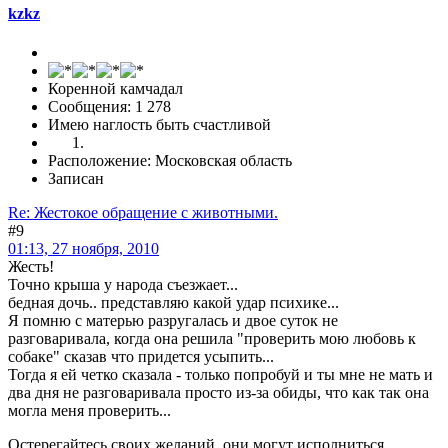
kzkz
Коренной камчадал
Сообщения: 1 278
Имею наглость быть счастливой
Расположение: Московская область
Записан
Re: Жестокое обращение с животными.
#9
01:13, 27 ноября, 2010
Жесть!
Точно крыша у народа съезжает...
бедная дочь.. представляю какой удар психике...
Я помню с матерью разругалась и двое суток не
разговаривала, когда она решила "проверить мою любовь к
собаке" сказав что придется усыпить...
Тогда я ей четко сказала - только попробуй и ты мне не мать и
два дня не разговаривала просто из-за обиды, что как так она
могла меня проверить...
Остерегайтесь своих желаний, они могут исполниться