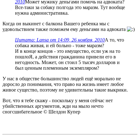
2010
Может мужику деньгами помочь на адвоката?
Все-таки за собаку полгода это маразм. Тут вообще
нужна административка.
Когда он выкинет с балкона Вашего ребенка мы с
удовольствием также поможем ему деньгами на адвоката
Цитата: Lansa от 14:09, 26 ноября, 2010
А то, что
собака живая, и ей больно - тоже маразм?
И в конце концов - это имущество, если уж на то
пошлоЯ, а действия гражданина привели его в
негодность. Может, он стоил 5 тысяч долларов и
был ценным племенным экземпляром?
У нас в обществе большинство людей ещё морально не
доросло до понимания, что право на жизнь имеет любое
живое существо, поэтому не удивительны такие выкрики.
Вот, что я тебе скажу - поскольку у меня сейчас нет
убийственных аргументов, жди на мыло нечто
сногсшибательное © Шелдон Купер