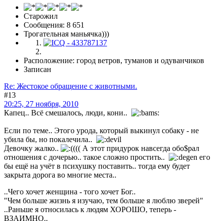
Старожил
Сообщения: 8 651
Трогательная маньячка)))
Расположение: город ветров, туманов и одуванчиков
Записан
Re: Жестокое обращение с животными.
#13
20:25, 27 ноября, 2010
Капец.. Всё смешалось, люди, кони..
Если по теме.. Этого урода, который выкинул собаку - не
убила бы, но покалечила..
Девочку жалко..
((( А этот придурок навсегда обо$рал
отношения с дочерью.. такое сложно простить..
его
бы ещё на учёт в психушку поставить.. тогда ему будет
закрыта дорога во многие места..
..Чего хочет женщина - того хочет Бог..
"Чем больше жизнь я изучаю, тем больше я люблю зверей"
..Раньше я относилась к людям ХОРОШО, теперь -
ВЗАИМНО..