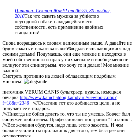
Цитата: Сектор Жив!!! от 06:25, 30 ноября,
2010
Так что сажать мужика за убийство
неугодной собаки находящейся в его
собственности, есть применение двойных
стандартов!
Снова возращаюсь к словам написанным выше. А давайте не
будем сажать и наказывать выб%юдков изнывающимися над
своими детьми! Подумаешь, они еще мелкие и находятся в
моей собственности и прав у них меньше и вообще меня не
волнуют эти спиногрызы, что хочу то и делаю! Мое мнение
важней!
Смотреть противно на людей обладающим подобным
мнением!
питомник VERUM CANIS бультерьер, пудель, немецкая
овчарка
http://www.kamchatdog.kamdv.ru/viewtopic.php?
f=18&t=2346
////Счастлив тот кто добивается цели, а не
получает ее в подарок.
////Никогда не бойся делать то, что ты не умеешь. Ковчег был
сооружен любителем. Профессионалы построили "Титаник".
////Все желания сбудутся, надо лишь этого захотеть. И чем
больше усилий ты приложишь для этого, тем быстрее они
осуществятся.