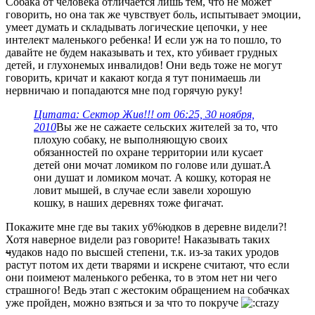
Собака от человека отличается лишь тем, что не может
говорить, но она так же чувствует боль, испытывает эмоции,
умеет думать и складывать логические цепочки, у нее
интелект маленького ребенка! И если уж на то пошло, то
давайте не будем наказывать и тех, кто убивает грудных
детей, и глухонемых инвалидов! Они ведь тоже не могут
говорить, кричат и какают когда я тут понимаешь ли
нервничаю и попадаются мне под горячую руку!
Цитата: Сектор Жив!!! от 06:25, 30 ноября,
2010
Вы же не сажаете сельских жителей за то, что
плохую собаку, не выполняющую своих
обязанностей по охране территории или кусает
детей они мочат ломиком по голове или душат.А
они душат и ломиком мочат. А кошку, которая не
ловит мышей, в случае если завели хорошую
кошку, в наших деревнях тоже фигачат.
Покажите мне где вы таких уб%юдков в деревне видели?!
Хотя наверное видели раз говорите! Наказывать таких
ч
удаков надо по высшей степени, т.к. из-за таких уродов
растут потом их дети тварями и искрене считают, что если
они поимеют маленького ребенка, то в этом нет ни чего
страшного! Ведь этап с жестоким обращением на собачках
уже пройден, можно взяться и за что то покруче