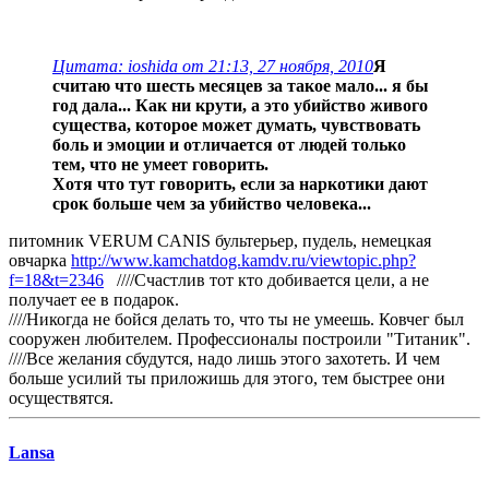
Цитата: ioshida от 21:13, 27 ноября, 2010
Я
считаю что шесть месяцев за такое мало... я бы
год дала... Как ни крути, а это убийство живого
существа, которое может думать, чувствовать
боль и эмоции и отличается от людей только
тем, что не умеет говорить.
Хотя что тут говорить, если за наркотики дают
срок больше чем за убийство человека...
питомник VERUM CANIS бультерьер, пудель, немецкая
овчарка
http://www.kamchatdog.kamdv.ru/viewtopic.php?
f=18&t=2346
////Счастлив тот кто добивается цели, а не
получает ее в подарок.
////Никогда не бойся делать то, что ты не умеешь. Ковчег был
сооружен любителем. Профессионалы построили "Титаник".
////Все желания сбудутся, надо лишь этого захотеть. И чем
больше усилий ты приложишь для этого, тем быстрее они
осуществятся.
Lansa