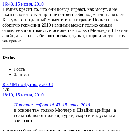
16:43, 15 июня, 2010
Немцев красит то, что они всегда играют, как могут, а не
вкатываются в турнир и не готовят себя под матчи на вылет.
Как умеют на данный момент, так и играют. Но называть
сборную германии 2010 немцами может только самый
отъявленый оптимист: в основе там только Мюллер и Швайни
арийцы...а голы забивают поляки, турки, скоро и индусы там
заиграют...
Dvdov
Гость
Записан
Re: ЧМ по футболу 2010!
#20
18:10, 15 июня, 2010
Цитата: treff от 16:43, 15 июня, 2010
в основе там только Мюллер и Швайни арийцы...а
голы забивают поляки, турки, скоро и индусы там
заиграют...
характер сборной от этого не меняется, немец с юга плохо