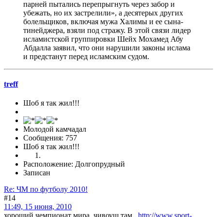
парней пытались перепрыгнуть через забор и
убежать, но их застрелили», а десятерых других
болельщиков, включая мужа Халимы и ее сына-
тинейджера, взяли под стражу. В этой связи лидер
исламистской группировки Шейх Мохамед Абу
Абдалла заявил, что они нарушили законы ислама
и предстанут перед исламским судом.
treff
Шоб я так жил!!!
Молодой камчадал
Сообщения: 757
Шоб я так жил!!!
Расположение: Долгопрудный
Записан
Re: ЧМ по футболу 2010!
#14
11:49, 15 июня, 2010
хороший чемпионат мира, чивоуш там...
http://www.sport-