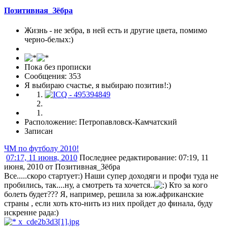
Позитивная_Зёбра
Жизнь - не зебра, в ней есть и другие цвета, помимо
черно-белых:)
Пока без прописки
Сообщения: 353
Я выбираю счастье, я выбираю позитив!:)
Расположение: Петропавловск-Камчатский
Записан
ЧМ по футболу 2010!
07:17, 11 июня, 2010
Последнее редактирование
: 07:19, 11
июня, 2010 от Позитивная_Зёбра
Все.....скоро стартует:) Наши супер доходяги и профи туда не
пробились, так....ну, а смотреть та хочется..
Кто за кого
болеть будет??? Я, например, решила за юж.африканские
страны , если хоть кто-нить из них пройдет до финала, буду
искренне рада:)
x_cde2b3d3[1].jpg