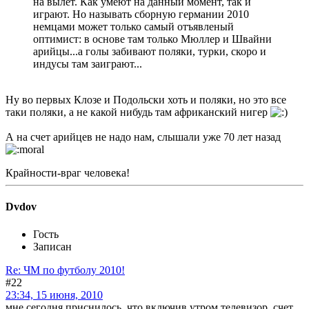
на вылет. Как умеют на данный момент, так и
играют. Но называть сборную германии 2010
немцами может только самый отъявленый
оптимист: в основе там только Мюллер и Швайни
арийцы...а голы забивают поляки, турки, скоро и
индусы там заиграют...
Ну во первых Клозе и Подольски хоть и поляки, но это все
таки поляки, а не какой нибудь там африканский нигер
А на счет арийцев не надо нам, слышали уже 70 лет назад
Крайности-враг человека!
Dvdov
Гость
Записан
Re: ЧМ по футболу 2010!
#22
23:34, 15 июня, 2010
мне сегодня приснилось, что включив утром телевизор, счет