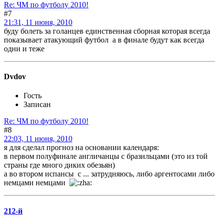
Re: ЧМ по футболу 2010!
#7
21:31, 11 июня, 2010
буду болеть за голанцев единственная сборная которая всегда
показывает атакующий футбол а в финале будут как всегда
одни и теже
Dvdov
Гость
Записан
Re: ЧМ по футболу 2010!
#8
22:03, 11 июня, 2010
я для сделал прогноз на основании календаря:
в первом полуфинале англичанцы с бразильцами (это из той
страны где много диких обезьян)
а во втором испансы с ... затрудняюсь, либо аргентосами либо
немцами немцами
212-й