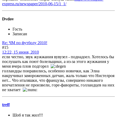
express.ru/newspaper/2010-06-15/1_1/
Dvdov
Гость
Записан
Re: ЧМ по футболу 2010!
#15
12:22, 15 июня, 2010
если честно, звук жужжания вувузел - поднадоел. Хотелось бы
послушать как поют болельщики, а из-за этого жужжания у
меня вчера плов подгорел
голландцы понравились, особенно новички, как Элиа
накручивал замороженных датчан, жаль только что Нистелроя
нет... Что италяшки, что французы, совершено никакого
впечатления не произвели, горе-фавориты, голландцев на них
не хватает
treff
Шоб я так жил!!!