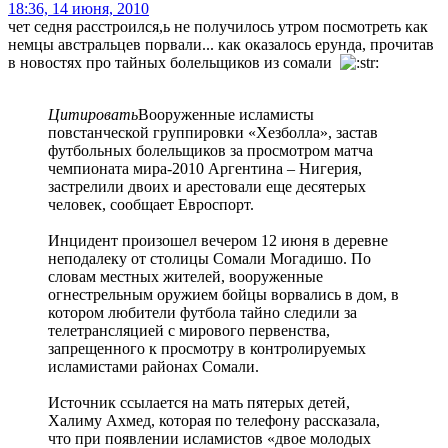
18:36, 14 июня, 2010
чет седня расстроился,ь не получилось утром посмотреть как
немцы австральцев порвали... как оказалось ерунда, прочитав
в новостях про тайных болельщиков из сомали
Цитировать
Вооруженные исламисты
повстанческой группировки «Хезболла», застав
футбольных болельщиков за просмотром матча
чемпионата мира-2010 Аргентина – Нигерия,
застрелили двоих и арестовали еще десятерых
человек, сообщает Евроспорт.
Инцидент произошел вечером 12 июня в деревне
неподалеку от столицы Сомали Могадишо. По
словам местных жителей, вооруженные
огнестрельным оружием бойцы ворвались в дом, в
котором любители футбола тайно следили за
телетрансляцией с мирового первенства,
запрещенного к просмотру в контролируемых
исламистами районах Сомали.
Источник ссылается на мать пятерых детей,
Халиму Ахмед, которая по телефону рассказала,
что при появлении исламистов «двое молодых