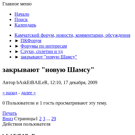
Главное меню
Начало
Поиск
Календарь
Камчатский форум, новости, комментарии, обсуждения
►
ПКФорум
►
Форумы по интересам
►
Слухи, сплетни и тд
►
закрывают "новую Шамсу"
закрывают "новую Шамсу"
Автор bAskEtBAlLeR, 12:10, 17 декабря, 2009
« назад
-
далее »
0 Пользователи и 1 гость просматривают эту тему.
Печать
Вниз
Страницы
1
2
3
...
29
Действия пользователя