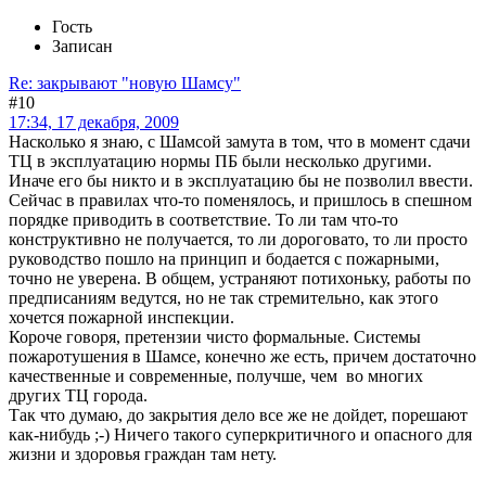
Гость
Записан
Re: закрывают "новую Шамсу"
#10
17:34, 17 декабря, 2009
Насколько я знаю, с Шамсой замута в том, что в момент сдачи
ТЦ в эксплуатацию нормы ПБ были несколько другими.
Иначе его бы никто и в эксплуатацию бы не позволил ввести.
Сейчас в правилах что-то поменялось, и пришлось в спешном
порядке приводить в соответствие. То ли там что-то
конструктивно не получается, то ли дороговато, то ли просто
руководство пошло на принцип и бодается с пожарными,
точно не уверена. В общем, устраняют потихоньку, работы по
предписаниям ведутся, но не так стремительно, как этого
хочется пожарной инспекции.
Короче говоря, претензии чисто формальные. Системы
пожаротушения в Шамсе, конечно же есть, причем достаточно
качественные и современные, получше, чем во многих
других ТЦ города.
Так что думаю, до закрытия дело все же не дойдет, порешают
как-нибудь ;-) Ничего такого суперкритичного и опасного для
жизни и здоровья граждан там нету.