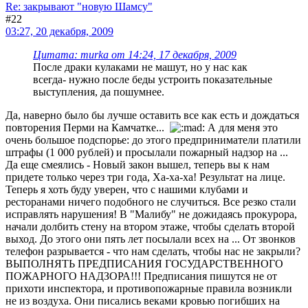
Re: закрывают "новую Шамсу"
#22
03:27, 20 декабря, 2009
Цитата: murka от 14:24, 17 декабря, 2009
После драки кулаками не машут, но у нас как
всегда- нужно после беды устроить показательные
выступления, да пошумнее.
Да, наверно было бы лучше оставить все как есть и дождаться
повторения Перми на Камчатке...
А для меня это
очень большое подспорье: до этого предприниматели платили
штрафы (1 000 рублей) и просылали пожарный надзор на ...
Да еще смеялись - Новый закон вышел, теперь вы к нам
придете только через три года, Ха-ха-ха! Результат на лице.
Теперь я хоть буду уверен, что с нашими клубами и
ресторанами ничего подобного не случиться. Все резко стали
исправлять нарушения! В "Малибу" не дожидаясь прокурора,
начали долбить стену на втором этаже, чтобы сделать второй
выход. До этого они пять лет посылали всех на ... От звонков
телефон разрывается - что нам сделать, чтобы нас не закрыли?
ВЫПОЛНЯТЬ ПРЕДПИСАНИЯ ГОСУДАРСТВЕННОГО
ПОЖАРНОГО НАДЗОРА!!! Предписания пишутся не от
прихоти инспектора, и противопожарные правила возникли
не из воздуха. Они писались веками кровью погибших на