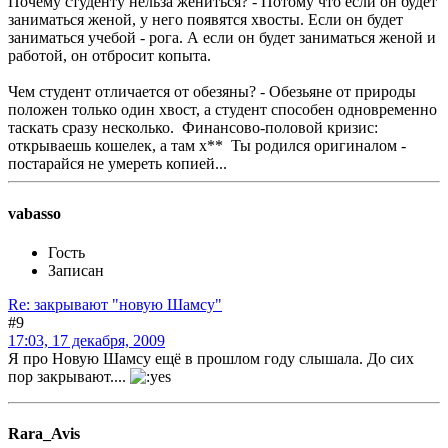
Почему студенту нельза жениться? - Потому что если он будет
заниматься женой, у него появятся хвосты. Если он будет
заниматься учебой - рога. А если он будет заниматься женой и
работой, он отбросит копыта.
Чем студент отличается от обезяны? - Обезьяне от природы
положен только один хвост, а студент способен одновременно
таскать сразу несколько. Финансово-половой кризис:
открываешь кошелек, а там х** Ты родился оригиналом -
постарайся не умереть копией...
vabasso
Гость
Записан
Re: закрывают "новую Шамсу"
#9
17:03, 17 декабря, 2009
Я про Новую Шамсу ещё в прошлом году слышала. До сих
пор закрывают....
Rara_Avis