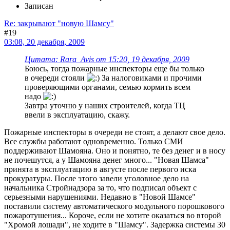
Записан
Re: закрывают "новую Шамсу"
#19
03:08, 20 декабря, 2009
Цитата: Rara_Avis от 15:20, 19 декабря, 2009
Боюсь, тогда пожарные инспекторы еще бы только
в очереди стояли
За налоговиками и прочими
проверяющими органами, семью кормить всем
надо
Завтра уточню у наших строителей, когда ТЦ
ввели в эксплуатацию, скажу.
Пожарные инспекторы в очереди не стоят, а делают свое дело.
Все службы работают одновременно. Только СМИ
поддерживают Шамояна. Оно и понятно, те без денег и в носу
не почешутся, а у Шамояна денег много... "Новая Шамса"
принята в эксплуатацию в августе после первого иска
прокуратуры. После этого завели уголовное дело на
начальника Стройнадзора за то, что подписал объект с
серьезными нарушениями. Недавно в "Новой Шамсе"
поставили систему автоматического модульного порошкового
пожаротушения... Короче, если не хотите оказаться во второй
"Хромой лошади", не ходите в "Шамсу". Задержка системы 30