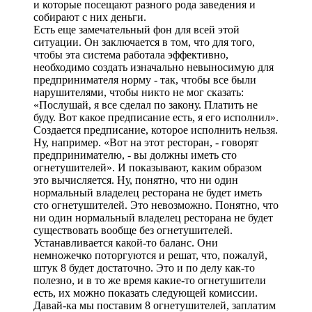
и которые посещают разного рода заведения и
собирают с них деньги.
Есть еще замечательный фон для всей этой
ситуации. Он заключается в том, что для того,
чтобы эта система работала эффективно,
необходимо создать изначально невыносимую для
предпринимателя норму - так, чтобы все были
нарушителями, чтобы никто не мог сказать:
«Послушай, я все сделал по закону. Платить не
буду. Вот какое предписание есть, я его исполнил».
Создается предписание, которое исполнить нельзя.
Ну, например. «Вот на этот ресторан, - говорят
предпринимателю, - вы должны иметь сто
огнетушителей». И показывают, каким образом
это вычисляется. Ну, понятно, что ни один
нормальный владелец ресторана не будет иметь
сто огнетушителей. Это невозможно. Понятно, что
ни один нормальный владелец ресторана не будет
существовать вообще без огнетушителей.
Устанавливается какой-то баланс. Они
немножечко поторгуются и решат, что, пожалуй,
штук 8 будет достаточно. Это и по делу как-то
полезно, и в то же время какие-то огнетушители
есть, их можно показать следующей комиссии.
Давай-ка мы поставим 8 огнетушителей, заплатим