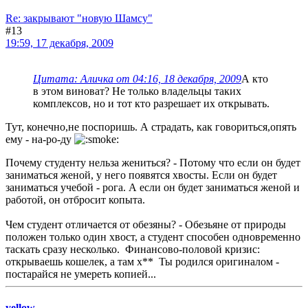
Re: закрывают "новую Шамсу"
#13
19:59, 17 декабря, 2009
Цитата: Аличка от 04:16, 18 декабря, 2009
А кто
в этом виноват? Не только владельцы таких
комплексов, но и тот кто разрешает их открывать.
Тут, конечно,не поспоришь. А страдать, как говориться,опять
ему - на-ро-ду
Почему студенту нельза жениться? - Потому что если он будет
заниматься женой, у него появятся хвосты. Если он будет
заниматься учебой - рога. А если он будет заниматься женой и
работой, он отбросит копыта.
Чем студент отличается от обезяны? - Обезьяне от природы
положен только один хвост, а студент способен одновременно
таскать сразу несколько. Финансово-половой кризис:
открываешь кошелек, а там х** Ты родился оригиналом -
постарайся не умереть копией...
yellow