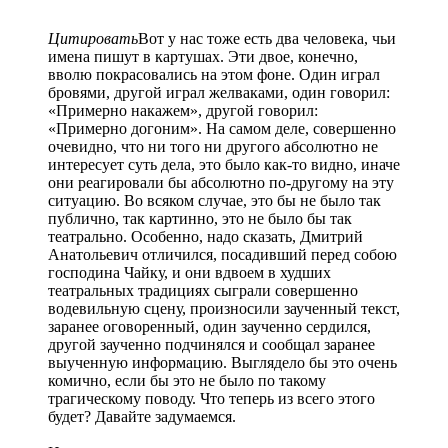
Цитировать
Вот у нас тоже есть два человека, чьи
имена пишут в картушах. Эти двое, конечно,
вволю покрасовались на этом фоне. Один играл
бровями, другой играл желваками, один говорил:
«Примерно накажем», другой говорил:
«Примерно догоним». На самом деле, совершенно
очевидно, что ни того ни другого абсолютно не
интересует суть дела, это было как-то видно, иначе
они реагировали бы абсолютно по-другому на эту
ситуацию. Во всяком случае, это бы не было так
публично, так картинно, это не было бы так
театрально. Особенно, надо сказать, Дмитрий
Анатольевич отличился, посадивший перед собою
господина Чайку, и они вдвоем в худших
театральных традициях сыграли совершенно
водевильную сцену, произносили заученный текст,
заранее оговоренный, один заученно сердился,
другой заученно подчинялся и сообщал заранее
выученную информацию. Выглядело бы это очень
комично, если бы это не было по такому
трагическому поводу. Что теперь из всего этого
будет? Давайте задумаемся.