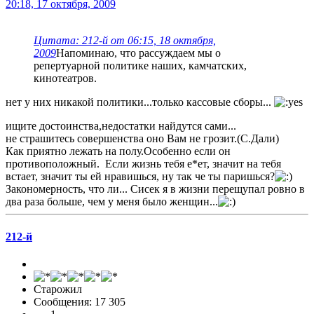
20:18, 17 октября, 2009
Цитата: 212-й от 06:15, 18 октября,
2009
Напоминаю, что рассуждаем мы о
репертуарной политике наших, камчатских,
кинотеатров.
нет у них никакой политики...только кассовые сборы...
ищите достоинства,недостатки найдутся сами...
не страшитесь совершенства оно Вам не грозит.(С.Дали)
Как приятно лежать на полу.Особенно если он
противоположный. Если жизнь тебя е*ет, значит на тебя
встает, значит ты ей нравишься, ну так че ты паришься?
Закономерность, что ли... Сисек я в жизни перещупал ровно в
два раза больше, чем у меня было женщин...
212-й
Старожил
Сообщения: 17 305