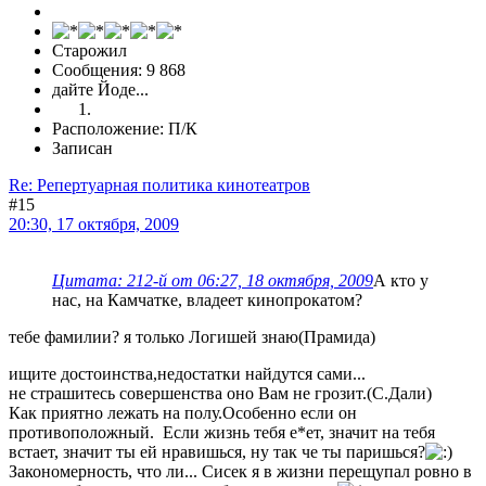
Старожил
Сообщения: 9 868
дайте Йоде...
Расположение: П/К
Записан
Re: Репертуарная политика кинотеатров
#15
20:30, 17 октября, 2009
Цитата: 212-й от 06:27, 18 октября, 2009
А кто у
нас, на Камчатке, владеет кинопрокатом?
тебе фамилии? я только Логишей знаю(Прамида)
ищите достоинства,недостатки найдутся сами...
не страшитесь совершенства оно Вам не грозит.(С.Дали)
Как приятно лежать на полу.Особенно если он
противоположный. Если жизнь тебя е*ет, значит на тебя
встает, значит ты ей нравишься, ну так че ты паришься?
Закономерность, что ли... Сисек я в жизни перещупал ровно в