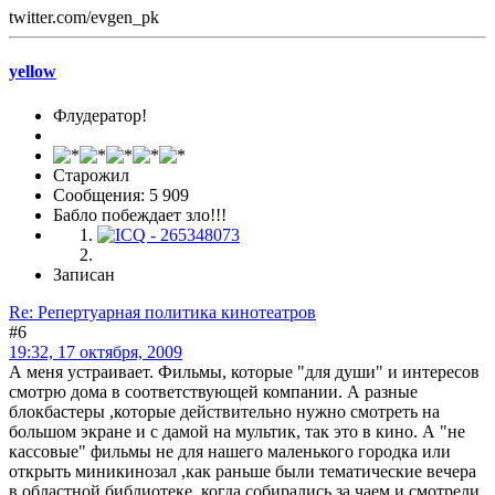
twitter.com/evgen_pk
yellow
Флудератор!
Старожил
Сообщения: 5 909
Бабло побеждает зло!!!
Записан
Re: Репертуарная политика кинотеатров
#6
19:32, 17 октября, 2009
А меня устраивает. Фильмы, которые "для души" и интересов
смотрю дома в соответствующей компании. А разные
блокбастеры ,которые действительно нужно смотреть на
большом экране и с дамой на мультик, так это в кино. А "не
кассовые" фильмы не для нашего маленького городка или
открыть миникинозал ,как раньше были тематические вечера
в областной библиотеке, когда собирались за чаем и смотрели