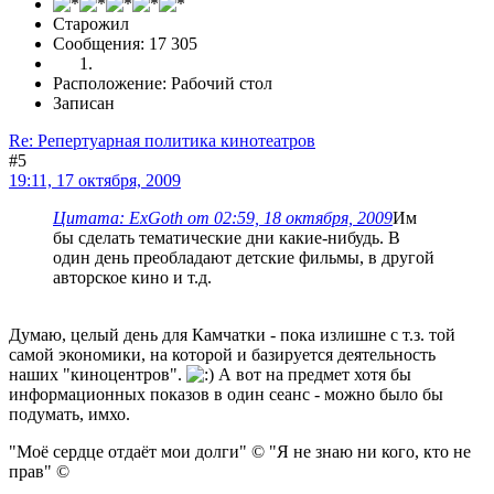
Старожил
Сообщения: 17 305
Расположение: Рабочий стол
Записан
Re: Репертуарная политика кинотеатров
#5
19:11, 17 октября, 2009
Цитата: ExGoth от 02:59, 18 октября, 2009
Им
бы сделать тематические дни какие-нибудь. В
один день преобладают детские фильмы, в другой
авторское кино и т.д.
Думаю, целый день для Камчатки - пока излишне с т.з. той
самой экономики, на которой и базируется деятельность
наших "киноцентров".
А вот на предмет хотя бы
информационных показов в один сеанс - можно было бы
подумать, имхо.
"Моё сердце отдаёт мои долги" © "Я не знаю ни кого, кто не
прав" ©