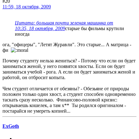
#20
11:59, 18 октября, 2009
Цитата: большая почти зеленая машинка от
10:35, 18 октября, 2009
старые бы фильмы крутили
иногда
ога, "офицеры", "Летят Журавли". Это старые... А матрица -
фи
Почему студенту нельза жениться? - Потому что если он будет
заниматься женой, у него появятся хвосты. Если он будет
заниматься учебой - рога. А если он будет заниматься женой и
работой, он отбросит копыта.
Чем студент отличается от обезяны? - Обезьяне от природы
положен только один хвост, а студент способен одновременно
таскать сразу несколько. Финансово-половой кризис:
открываешь кошелек, а там х** Ты родился оригиналом -
постарайся не умереть копией...
ExGoth