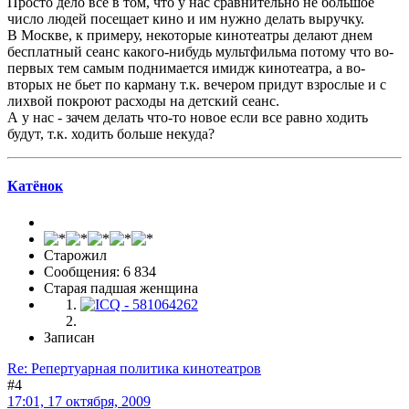
Просто дело все в том, что у нас сравнительно не большое
число людей посещает кино и им нужно делать выручку.
В Москве, к примеру, некоторые кинотеатры делают днем
бесплатный сеанс какого-нибудь мультфильма потому что во-
первых тем самым поднимается имидж кинотеатра, а во-
вторых не бьет по карману т.к. вечером придут взрослые и с
лихвой покроют расходы на детский сеанс.
А у нас - зачем делать что-то новое если все равно ходить
будут, т.к. ходить больше некуда?
Катёнок
Старожил
Сообщения: 6 834
Старая падшая женщина
Записан
Re: Репертуарная политика кинотеатров
#4
17:01, 17 октября, 2009