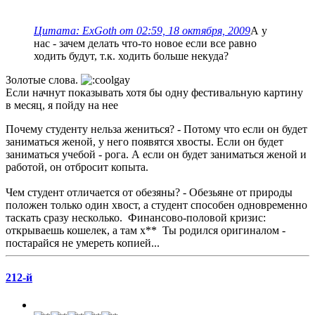
Цитата: ExGoth от 02:59, 18 октября, 2009
А у
нас - зачем делать что-то новое если все равно
ходить будут, т.к. ходить больше некуда?
Золотые слова.
Если начнут показывать хотя бы одну фестивальную картину
в месяц, я пойду на нее
Почему студенту нельза жениться? - Потому что если он будет
заниматься женой, у него появятся хвосты. Если он будет
заниматься учебой - рога. А если он будет заниматься женой и
работой, он отбросит копыта.
Чем студент отличается от обезяны? - Обезьяне от природы
положен только один хвост, а студент способен одновременно
таскать сразу несколько. Финансово-половой кризис:
открываешь кошелек, а там х** Ты родился оригиналом -
постарайся не умереть копией...
212-й