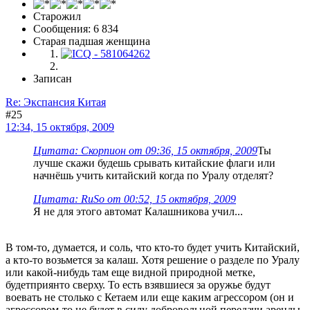
Старожил
Сообщения: 6 834
Старая падшая женщина
Записан
Re: Экспансия Китая
#25
12:34, 15 октября, 2009
Цитата: Скорпион от 09:36, 15 октября, 2009
Ты
лучше скажи будешь срывать китайские флаги или
начнёшь учить китайский когда по Уралу отделят?
Цитата: RuSo от 00:52, 15 октября, 2009
Я не для этого автомат Калашникова учил...
В том-то, думается, и соль, что кто-то будет учить Китайский,
а кто-то возьмется за калаш. Хотя решение о разделе по Уралу
или какой-нибудь там еще видной природной метке,
будетприянто сверху. То есть взявшиеся за оружье будут
воевать не столько с Кетаем или еще каким агрессором (он и
агрессором-то не будет в силу добровольной
передачи
аренды