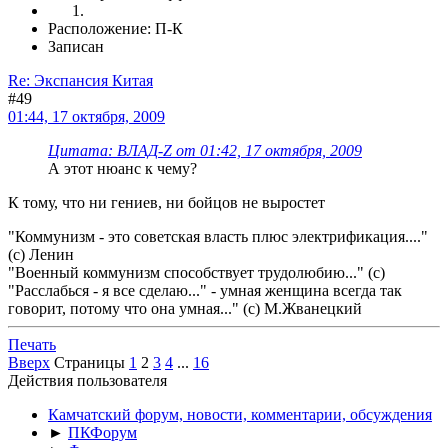
Расположение: П-К
Записан
Re: Экспансия Китая
#49
01:44, 17 октября, 2009
Цитата: ВЛАД-Z от 01:42, 17 октября, 2009
А этот нюанс к чему?
К тому, что ни гениев, ни бойцов не выростет
"Коммунизм - это советская власть плюс электрификация...."
(с) Ленин
"Военный коммунизм способствует трудолюбию..." (с)
"Расслабься - я все сделаю..." - умная женщина всегда так
говорит, потому что она умная..." (с) М.Жванецкий
Печать
Вверх
Страницы
1
2
3
4
...
16
Действия пользователя
Камчатский форум, новости, комментарии, обсуждения
►
ПКФорум