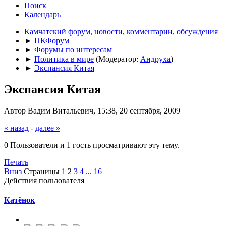
Поиск
Календарь
Камчатский форум, новости, комментарии, обсуждения
►
ПКФорум
►
Форумы по интересам
►
Политика в мире
(Модератор:
Андруха
)
►
Экспансия Китая
Экспансия Китая
Автор Вадим Витальевич, 15:38, 20 сентября, 2009
« назад
-
далее »
0 Пользователи и 1 гость просматривают эту тему.
Печать
Вниз
Страницы
1
2
3
4
...
16
Действия пользователя
Катёнок