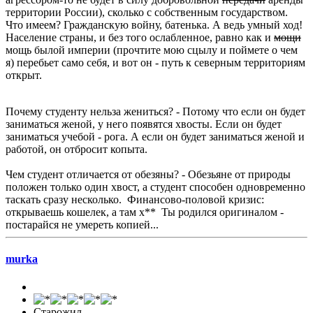
территории России), сколько с собственным государством.
Что имеем? Гражданскую войну, батенька. А ведь умный ход!
Население страны, и без того ослабленное, равно как и
мощи
мощь былой империи (прочтите мою сцылу и поймете о чем
я) перебьет само себя, и вот он - путь к северным территориям
открыт.
Почему студенту нельза жениться? - Потому что если он будет
заниматься женой, у него появятся хвосты. Если он будет
заниматься учебой - рога. А если он будет заниматься женой и
работой, он отбросит копыта.
Чем студент отличается от обезяны? - Обезьяне от природы
положен только один хвост, а студент способен одновременно
таскать сразу несколько. Финансово-половой кризис:
открываешь кошелек, а там х** Ты родился оригиналом -
постарайся не умереть копией...
murka
Старожил