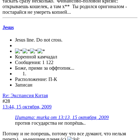
таскать сразу несколько. Финансово-половой кризис:
открываешь кошелек, а там х** Ты родился оригиналом -
постарайся не умереть копией...
Jesus
Jesus line. Do not cross.
Коренной камчадал
Сообщения: 1 122
Боже, прими за оффтопик...
Расположение: П-К
Записан
Re: Экспансия Китая
#28
13:44, 15 октября, 2009
Цитата: murka от 13:13, 15 октября, 2009
против государства не попрёшь..
Потому и не попрешь, потому что все думают, что нельзя
переть) ...нынешнее племя (с)