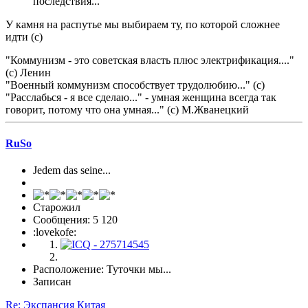
последствия...
У камня на распутье мы выбираем ту, по которой сложнее
идти (с)
"Коммунизм - это советская власть плюс электрификация...."
(с) Ленин
"Военный коммунизм способствует трудолюбию..." (с)
"Расслабься - я все сделаю..." - умная женщина всегда так
говорит, потому что она умная..." (с) М.Жванецкий
RuSo
Jedem das seine...
Старожил
Сообщения: 5 120
:lovekofe:
Расположение: Туточки мы...
Записан
Re: Экспансия Китая