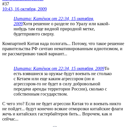
#37
10:43, 16 октября, 2009
Цитата: Катёнок от 22:34, 15 октября,
2009
Хотя решение о разделе по Уралу или какой-
нибудь там еще видной природной метке,
будетприянто сверху.
Компартией Китая нада пологать... Потому, что такое решение
правительства РФ сичтаю немативированным идиотизмом, и
не рассматриваю такой вариант...
Цитата: Катёнок от 22:34, 15 октября, 2009
То
есть взявшиеся за оружье будут воевать не столько
с Кетаем или еще каким агрессором (он и
агрессором-то не будет в силу добровольной
передачи аренды территории России), сколько с
собственным государством.
С чего это? Если не будет агрессии Китая то и воевать никто
не пойдет... будут конечно всякие отморозки китайские флаги
жечь и китайских гастербайтеров бить... Впрочем, как и
сейчас...