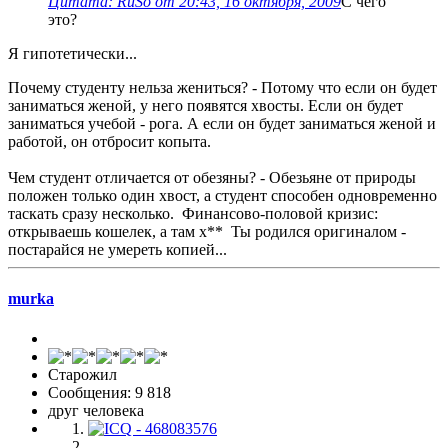
Цитата: RuSo от 20:43, 16 октября, 2009
С чего
это?
Я гипотетически...
Почему студенту нельза жениться? - Потому что если он будет
заниматься женой, у него появятся хвосты. Если он будет
заниматься учебой - рога. А если он будет заниматься женой и
работой, он отбросит копыта.
Чем студент отличается от обезяны? - Обезьяне от природы
положен только один хвост, а студент способен одновременно
таскать сразу несколько. Финансово-половой кризис:
открываешь кошелек, а там х** Ты родился оригиналом -
постарайся не умереть копией...
murka
Старожил
Сообщения: 9 818
друг человека