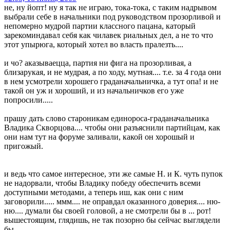
не, ну йопт! ну я так не играю, тока-тока, с таким надрывом
выбрали себе в начальники под руководством прозорливой и
непомерно мудрой партии классного пацана, каторый
зарекоминдавал себя как чилавек риальных дел, а не то что
этот упырюга, который хотел во власть пралезть....
и чо? аказываецца, партия ни фига на прозорливая, а
близарукая, и не мудрая, а по ходу, мутная.... т.е. за 4 года они
в нем усмотрели хорошего граданачальничка, а тут опа! и не
такой он уж и хороший, и из начальничков его уже
попросили.....
прашу дать слово староникам единороса-граданачальника
Владика Скворцова.... чтобы они разъяснили партийцам, как
они нам тут на форуме заливали, какой он хорошый и
пригожый.
и ведь что самое интересное, эти же самые Н. и К. чуть пупок
не надорвали, чтобы Владику победу обеспечить всеми
доступными методами, а теперь иш, как они с ним
заговорили..... ммм.... не оправдал оказанного доверия.... ню-
ню.... думали бы своей головой, а не смотрели бы в ... рот!
вышестоящим, глядишь, не так позорно бы сейчас выглядели
бы.