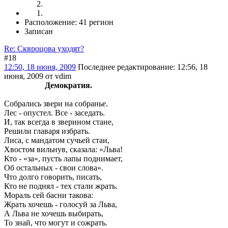
Расположение: 41 регион
Записан
Re: Сквроцова уходят?
#18
12:50, 18 июня, 2009
Последнее редактирование
: 12:56, 18
июня, 2009 от vdim
Демократия.
Собрались звери на собранье.
Лес - опустел. Все - заседать.
И, так всегда в зверином стане,
Решили главаря избрать.
Лиса, с мандатом сучьей стаи,
Хвостом вильнув, сказала: «Льва!
Кто - «за», пусть лапы поднимает,
Об остальных - свои слова».
Что долго говорить, писать,
Кто не поднял - тех стали жрать.
Мораль сей басни такова:
Жрать хочешь - голосуй за Льва,
А Льва не хочешь выбирать,
То знай, что могут и сожрать.