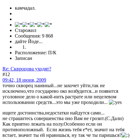
камчадал.
Старожил
Сообщения: 9 868
дайте Йоде...
Расположение: П/К
Записан
Re: Сквроцова уходят?
#12
09:42, 18 июня, 2009
точно скворец наивный...не захочет уйти,так не
исключено,что государево око возбудится...и появится
уголовное дело о какой-нить растрате или нецелевом
использовании средств...это мы уже проходили...
ищите достоинства,недостатки найдутся сами...
не страшитесь совершенства оно Вам не грозит.(С.Дали)
Как приятно лежать на полу.Особенно если он
противоположный. Если жизнь тебя е*ет, значит на тебя
встает, значит ты ей нравишься, ну так че ты паришься?