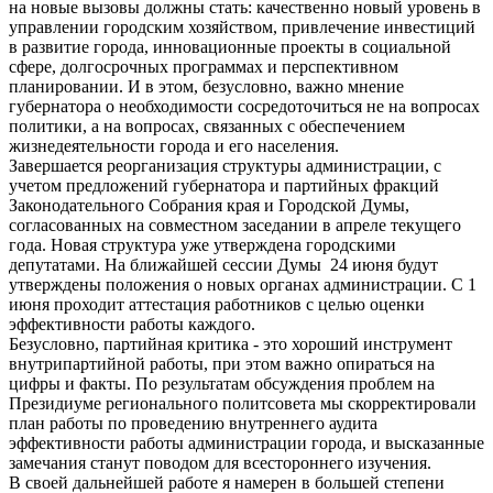
на новые вызовы должны стать: качественно новый уровень в
управлении городским хозяйством, привлечение инвестиций
в развитие города, инновационные проекты в социальной
сфере, долгосрочных программах и перспективном
планировании. И в этом, безусловно, важно мнение
губернатора о необходимости сосредоточиться не на вопросах
политики, а на вопросах, связанных с обеспечением
жизнедеятельности города и его населения.
Завершается реорганизация структуры администрации, с
учетом предложений губернатора и партийных фракций
Законодательного Собрания края и Городской Думы,
согласованных на совместном заседании в апреле текущего
года. Новая структура уже утверждена городскими
депутатами. На ближайшей сессии Думы 24 июня будут
утверждены положения о новых органах администрации. С 1
июня проходит аттестация работников с целью оценки
эффективности работы каждого.
Безусловно, партийная критика - это хороший инструмент
внутрипартийной работы, при этом важно опираться на
цифры и факты. По результатам обсуждения проблем на
Президиуме регионального политсовета мы скорректировали
план работы по проведению внутреннего аудита
эффективности работы администрации города, и высказанные
замечания станут поводом для всестороннего изучения.
В своей дальнейшей работе я намерен в большей степени