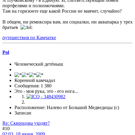
А Пучковскому - в Единую. И, соответствующий обмен
портфелями и полномочиями.
Там на горизонте еще какой России не маячит, случайно?
В общем, ни ремиксира вам, ни социалки, ни аквапарка у трех
братьев
путешествия по Камчатке
Pol
Человеческий детёныш
Коренной камчадал
Сообщения: 1 380
Это - моя рука, это - его нога...
Расположение: Налево от Большой Медведицы (с)
Записан
Re: Сквроцова уходят?
#10
02:03, 18 июня, 2009