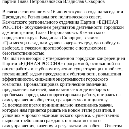
партии Глава Петропавловска Владислав Скворцов
В связи с состоявшимся 16 июня текущего года на заседании
Президиума Регионального политического совета
Камчатского регионального отделения Партии «ЕДИНАЯ
РОССИЯ» обсуждением результатов деятельности городской
администрации, Глава Петропавловск-Камчатского
городского округа Владислав Скворцов, заявил:
«Три месяца назад нам удалось одержать трудную победу на
выборах, в тяжелом противоборстве с популизмом и
безответственностью.
Мы шли на выборы с утвержденной городской конференцией
Партии «ЕДИНАЯ РОССИЯ» программой, основанной на
опыте работы и глубоком изучении существующих проблем,
поставившей задачу преодоления убыточности, повышения
эффективности, снижения энергоемкости городского
хозяйства. Проанализировав критические замечания,
предложения жителей, высказанные в ходе выборов о
проблемах города, мы скорректировали работу, опираясь на
самоуправление общества, гражданскую инициативу.
За последнее время принципиально изменились задачи,
которые нам придется решать на новом этапе развития, в
условиях мирового экономического кризиса. Существенно
выросли требования граждан к органам местного
самоуправления, качеству и результатам их работы. Ответом