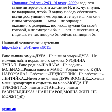
Цитата: Pol от 12:03, 18 июня, 2009
и ведь что
самое интересное, эти же самые Н. и К. чуть пупок
не надорвали, чтобы Владику победу обеспечить
всеми доступными методами, а теперь иш, как они
с ним заговорили..... ммм.... не оправдал
оказанного доверия.... ню-ню.... думали бы своей
головой, а не смотрели бы в ... рот! вышестоящим,
глядишь, не так позорно бы сейчас выглядели бы.
Наивный человеческий детеныш....
http://club-rf.ru/r41/news/9015/
Рано вышла замуж-ДУРА...Не вышла замуж-ДУРА...Не
можешь найти нормального мужика-УРОДИНА
ТУПАЯ...Рано родила-ШАЛАВА...Не родила-
БОЛЬНАЯ...Родила одного-МАЛО...Родила много-КУДА
НАРОЖАЛА?...Работаешь-ТРУДОГОЛИК...Не работаешь-
ЛЕНТЯЙКА...Ничего не хочешь-ДУРА ВООБЩЕ...Хочешь
машину,квартиру и отдыхать на море-МОРДА НЕ
ТРЕСНЕТ?...Учишься-БОТАН...Не учишься-
РАЗГИЛЬДЯЙКА!!! НАШ НАРОД МОЛЧА ЖИТЬ НЕ
МОЖЕТ))))))
хулиган