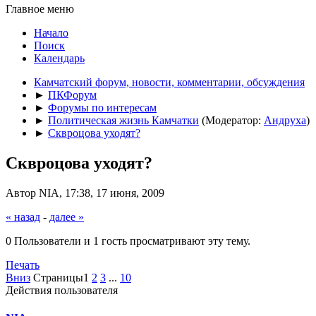
Главное меню
Начало
Поиск
Календарь
Камчатский форум, новости, комментарии, обсуждения
►
ПКФорум
►
Форумы по интересам
►
Политическая жизнь Камчатки
(Модератор:
Андруха
)
►
Сквроцова уходят?
Сквроцова уходят?
Автор NIA, 17:38, 17 июня, 2009
« назад
-
далее »
0 Пользователи и 1 гость просматривают эту тему.
Печать
Вниз
Страницы
1
2
3
...
10
Действия пользователя