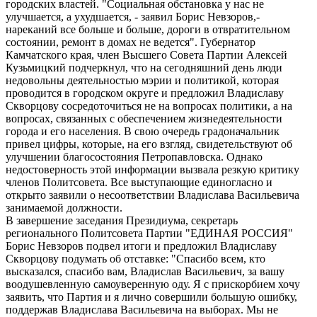
городских властей. "Социальная обстановка у нас не
улучшается, а ухудшается, - заявил Борис Невзоров,-
нареканий все больше и больше, дороги в отвратительном
состоянии, ремонт в домах не ведется". Губернатор
Камчатского края, член Высшего Совета Партии Алексей
Кузьмицкий подчеркнул, что на сегодняшний день люди
недовольны деятельностью мэрии и политикой, которая
проводится в городском округе и предложил Владиславу
Скворцову сосредоточиться не на вопросах политики, а на
вопросах, связанных с обеспечением жизнедеятельности
города и его населения. В свою очередь градоначальник
привел цифры, которые, на его взгляд, свидетельствуют об
улучшении благосостояния Петропавловска. Однако
недостоверность этой информации вызвала резкую критику
членов Политсовета. Все выступающие единогласно и
открыто заявили о несоответствии Владислава Васильевича
занимаемой должности.
В завершение заседания Президиума, секретарь
регионального Политсовета Партии "ЕДИНАЯ РОССИЯ"
Борис Невзоров подвел итоги и предложил Владиславу
Скворцову подумать об отставке: "Спасибо всем, кто
высказался, спасибо вам, Владислав Васильевич, за вашу
воодушевленную самоуверенную оду. Я с прискорбием хочу
заявить, что Партия и я лично совершили большую ошибку,
поддержав Владислава Васильевича на выборах. Мы не