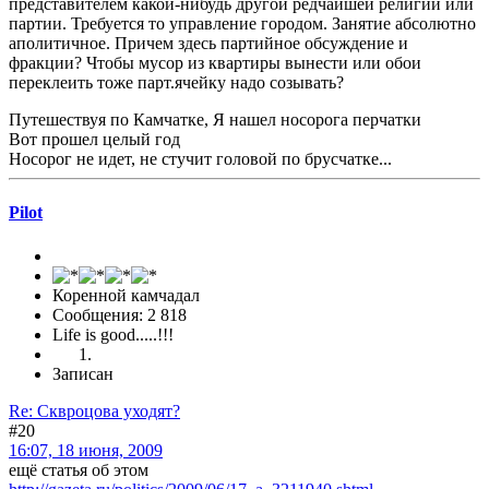
представителем какой-нибудь другой редчайшей религии или
партии. Требуется то управление городом. Занятие абсолютно
аполитичное. Причем здесь партийное обсуждение и
фракции? Чтобы мусор из квартиры вынести или обои
переклеить тоже парт.ячейку надо созывать?
Путешествуя по Камчатке, Я нашел носорога перчатки
Вот прошел целый год
Носорог не идет, не стучит головой по брусчатке...
Pilot
Коренной камчадал
Сообщения: 2 818
Life is good.....!!!
Записан
Re: Сквроцова уходят?
#20
16:07, 18 июня, 2009
ещё статья об этом