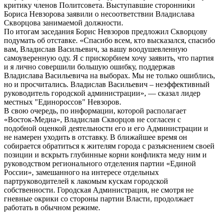
критику членов Политсовета. Выступавшие сторонники
Бориса Невзорова заявили о несоответствии Владислава
Скворцова занимаемой должности.
По итогам заседания Борис Невзоров предложил Скворцову
подумать об отставке. «Спасибо всем, кто высказался, спасибо
вам, Владислав Васильевич, за вашу воодушевленную
самоуверенную оду. Я с прискорбием хочу заявить, что партия
и я лично совершили большую ошибку, поддержав
Владислава Васильевича на выборах. Мы не только ошиблись,
но и просчитались. Владислав Васильевич – неэффективный
руководитель городской администрации», — сказал лидер
местных "Единороссов" Невзоров.
В свою очередь, по информации, которой располагает
«Восток-Медиа», Владислав Скворцов не согласен с
подобной оценкой деятельности его и его Администрации и
не намерен уходить в отставку. В ближайшее время он
собирается обратиться к жителям города с разъяснением своей
позиции и вскрыть глубинные корни конфликта меду ним и
руководством регионального отделения партии «Единой
России», замешанного на интересе отдельных
партруководителей к лакомым кускам городской
собственности. Городская Администрация, не смотря не
гневные окрики со стороны партии Власти, продолжает
работать в обычном режиме.