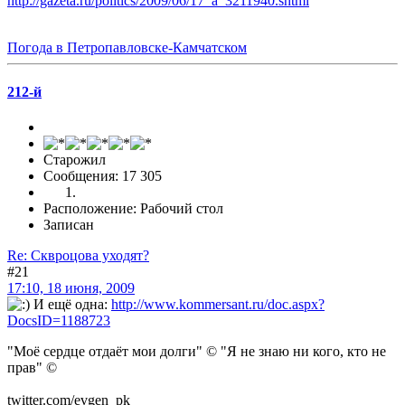
http://gazeta.ru/politics/2009/06/17_a_3211940.shtml
Погода в Петропавловске-Камчатском
212-й
Старожил
Сообщения: 17 305
Расположение: Рабочий стол
Записан
Re: Сквроцова уходят?
#21
17:10, 18 июня, 2009
И ещё одна:
http://www.kommersant.ru/doc.aspx?
DocsID=1188723
"Моё сердце отдаёт мои долги" © "Я не знаю ни кого, кто не
прав" ©
twitter.com/evgen_pk