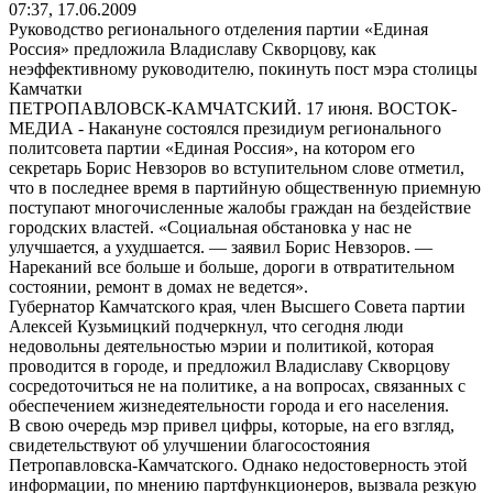
07:37, 17.06.2009
Руководство регионального отделения партии «Единая
Россия» предложила Владиславу Скворцову, как
неэффективному руководителю, покинуть пост мэра столицы
Камчатки
ПЕТРОПАВЛОВСК-КАМЧАТСКИЙ. 17 июня. ВОСТОК-
МЕДИА - Накануне состоялся президиум регионального
политсовета партии «Единая Россия», на котором его
секретарь Борис Невзоров во вступительном слове отметил,
что в последнее время в партийную общественную приемную
поступают многочисленные жалобы граждан на бездействие
городских властей. «Социальная обстановка у нас не
улучшается, а ухудшается. — заявил Борис Невзоров. —
Нареканий все больше и больше, дороги в отвратительном
состоянии, ремонт в домах не ведется».
Губернатор Камчатского края, член Высшего Совета партии
Алексей Кузьмицкий подчеркнул, что сегодня люди
недовольны деятельностью мэрии и политикой, которая
проводится в городе, и предложил Владиславу Скворцову
сосредоточиться не на политике, а на вопросах, связанных с
обеспечением жизнедеятельности города и его населения.
В свою очередь мэр привел цифры, которые, на его взгляд,
свидетельствуют об улучшении благосостояния
Петропавловска-Камчатского. Однако недостоверность этой
информации, по мнению партфункционеров, вызвала резкую