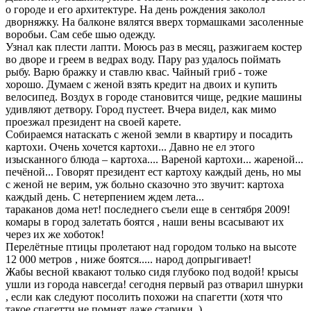
о городе и его архитектуре. На день рождения заколол
дворняжку. На балконе вялятся вверх тормашками засоленные
воробьи. Сам себе шью одежду.
Узнал как плести лапти. Моюсь раз в месяц, разжигаем костер
во дворе и греем в ведрах воду. Пару раз удалось поймать
рыбу. Варю бражку и ставлю квас. Чайный гриб - тоже
хорошо. Думаем с женой взять кредит на двоих и купить
велосипед. Воздух в городе становится чище, редкие машины
удивляют детвору. Город пустеет. Вчера видел, как мимо
проезжал президент на своей карете.
Собираемся натаскать с женой земли в квартиру и посадить
картохи. Очень хочется картохи... Давно не ел этого
изысканного блюда – картоха.... Вареной картохи... жареной...
печёной... Говорят президент ест картоху каждый день, но мы
с женой не верим, уж больно сказочно это звучит: картоха
каждый день. С нетерпением ждем лета...
тараканов дома нет! последнего съели еще в сентября 2009!
комары в город залетать боятся , наши вены всасывают их
через их же хоботок!
Перелётные птицы пролетают над городом только на высоте
12 000 метров , ниже боятся..... народ допрыгивает!
Жабы весной квакают только сидя глубоко под водой! крысы
ушли из города навсегда! сегодня первый раз отварил шнурки
, если как следуют посолить похожи на спагетти (хотя что
такое спагетти не помнят даже старики..)