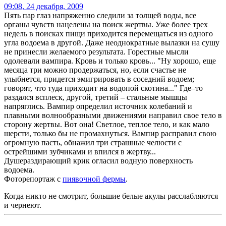
09:08, 24 декабря, 2009
Пять пар глаз напряженно следили за толщей воды, все
органы чувств нацелены на поиск жертвы. Уже более трех
недель в поисках пищи приходится перемещаться из одного
угла водоема в другой. Даже неоднократные вылазки на сушу
не принесли желаемого результата. Горестные мысли
одолевали вампира. Кровь и только кровь... "Ну хорошо, еще
месяца три можно продержаться, но, если счастье не
улыбнется, придется эмигрировать в соседний водоем;
говорят, что туда приходит на водопой скотина..." Где–то
раздался всплеск, другой, третий – стальные мышцы
напряглись. Вампир определил источник колебаний и
плавными волнообразными движениями направил свое тело в
сторону жертвы. Вот она! Светлое, теплое тело, и как мало
шерсти, только бы не промахнуться. Вампир расправил свою
огромную пасть, обнажил три страшные челюсти с
острейшими зубчиками и впился в жертву...
Душераздирающий крик огласил водную поверхность
водоема.
Фоторепортаж с
пиявочной фермы
.
Когда никто не смотрит, большие белые акулы расслабляются
и чернеют.