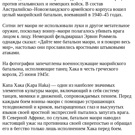
против итальянских и немецких войск. В состав
Австралийско–Новозеландского армейского корпуса вошел
целый маорийский батальон, воевавший в 1940–45 годах.
Сотни лет маори не использовали луки и другое метательное
оружие, поскольку воину–маори полагалось убивать врага
лицом к лицу. Немецкий фельдмаршал Эрвин Роммель
однажды сказал: «Дайте мне батальон маори, и я покорю весь
мир», настолько они прославились яростными штыковыми
атаками.
На фотографии запечатлены военнослужащие маорийского
батальона, исполняющие танец Хака в честь греческого
короля, 25 июня 1945г.
Капа Хака (Kapa Haka) — один из наиболее значимых
элементов культуры маори, включающий в себя систему
танцев, мимики и движений, сопровождаемых пением. Перед
каждым боем воины–маори с помощью устрашающих
телодвижений и криков, вытаращенных глаз и высунутых
языков своей яростной экспрессией пытались запугать врага.
В Северной Африке, по слухам, батальон маори наводил
настоящий ужас на противника своей свирепостью и обращал
его в бегство только лишь исполнением Хака перед боем.