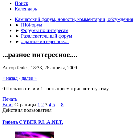
Поиск
Календарь
Камчатский форум, новости, комментарии, обсуждения
►
ПКФорум
►
Форумы по интересам
►
Развлекательный форум
►
...разное интересное....
...разное интересное....
Автор fenics, 18:33, 26 апреля, 2009
« назад
-
далее »
0 Пользователи и 1 гость просматривают эту тему.
Печать
Вниз
Страницы
1
2
3
4
5
...
8
Действия пользователя
Гибель CYBER P.L.A.NET.