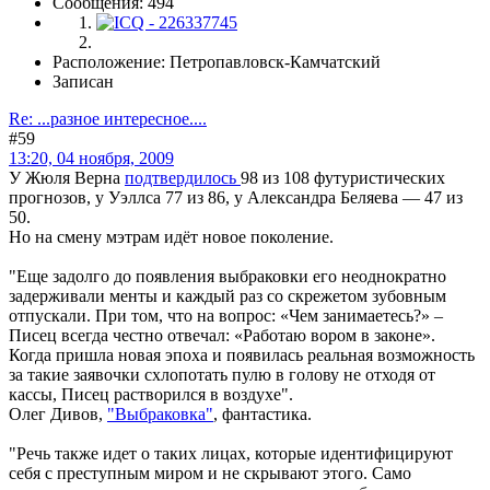
Сообщения: 494
Расположение: Петропавловск-Камчатский
Записан
Re: ...разное интересное....
#59
13:20, 04 ноября, 2009
У Жюля Верна
подтвердилось
98 из 108 футуристических
прогнозов, у Уэллса 77 из 86, у Александра Беляева — 47 из
50.
Но на смену мэтрам идёт новое поколение.
"Еще задолго до появления выбраковки его неоднократно
задерживали менты и каждый раз со скрежетом зубовным
отпускали. При том, что на вопрос: «Чем занимаетесь?» –
Писец всегда честно отвечал: «Работаю вором в законе».
Когда пришла новая эпоха и появилась реальная возможность
за такие заявочки схлопотать пулю в голову не отходя от
кассы, Писец растворился в воздухе".
Олег Дивов,
"Выбраковка"
, фантастика.
"Речь также идет о таких лицах, которые идентифицируют
себя с преступным миром и не скрывают этого. Само