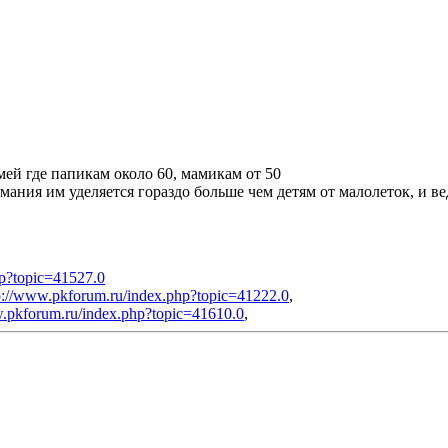
мей где папикам около 60, мамикам от 50
имания им уделяется гораздо больше чем детям от малолеток, и в
hp?topic=41527.0
p://www.pkforum.ru/index.php?topic=41222.0
,
w.pkforum.ru/index.php?topic=41610.0
,