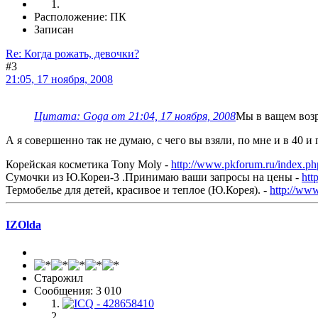
Расположение: ПК
Записан
Re: Когда рожать, девочки?
#3
21:05, 17 ноября, 2008
Цитата: Goga от 21:04, 17 ноября, 2008
Мы в ващем возр
А я совершенно так не думаю, с чего вы взяли, по мне и в 40 и 
Корейская косметика Tony Moly -
http://www.pkforum.ru/index.p
Сумочки из Ю.Кореи-3 .Принимаю ваши запросы на цены -
htt
Термобелье для детей, красивое и теплое (Ю.Корея). -
http://ww
IZOlda
Старожил
Сообщения: 3 010