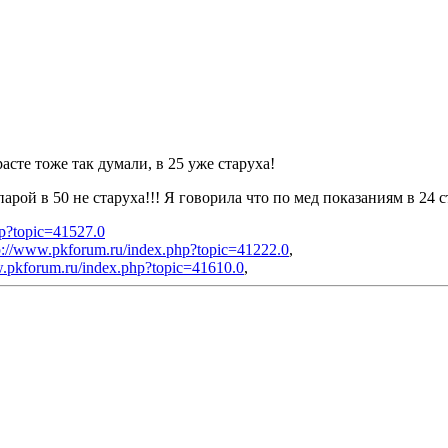
асте тоже так думали, в 25 уже старуха!
парой в 50 не старуха!!! Я говорила что по мед показаниям в 24 
hp?topic=41527.0
p://www.pkforum.ru/index.php?topic=41222.0
,
w.pkforum.ru/index.php?topic=41610.0
,