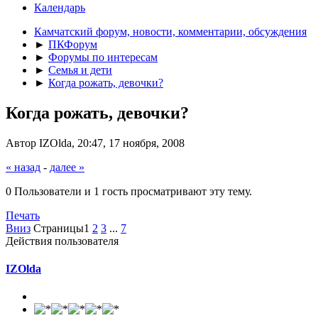
Календарь
Камчатский форум, новости, комментарии, обсуждения
►
ПКФорум
►
Форумы по интересам
►
Семья и дети
►
Когда рожать, девочки?
Когда рожать, девочки?
Автор IZOlda, 20:47, 17 ноября, 2008
« назад
-
далее »
0 Пользователи и 1 гость просматривают эту тему.
Печать
Вниз
Страницы
1
2
3
...
7
Действия пользователя
IZOlda