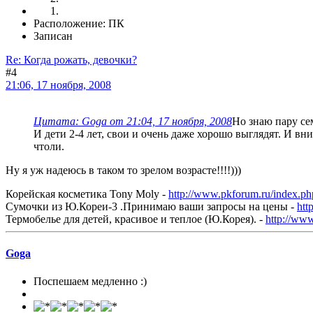
Расположение: ПК
Записан
Re: Когда рожать, девочки?
#4
21:06, 17 ноября, 2008
Цитата: Goga от 21:04, 17 ноября, 2008
Но знаю пару се
И дети 2-4 лет, свои и очень даже хорошо выглядят. И вн
чтоли.
Ну я уж надеюсь в таком то зрелом возрасте!!!!)))
Корейская косметика Tony Moly -
http://www.pkforum.ru/index.p
Сумочки из Ю.Кореи-3 .Принимаю ваши запросы на цены -
htt
Термобелье для детей, красивое и теплое (Ю.Корея). -
http://ww
Goga
Поспешаем медленно :)