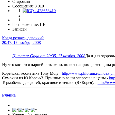
Старожил
Сообщения: 3 010
Расположение: ПК
Записан
Когда рожать, девочки?
20:47, 17 ноября, 2008
Цитата: Goga от 20:35, 17 ноября, 2008
Да и для здоровь
Ну что косается парней возможно, но вот например женщина ро
Корейская косметика Tony Moly -
http://www.pkforum.ru/index.p
Сумочки из Ю.Кореи-3 .Принимаю ваши запросы на цены -
htt
Термобелье для детей, красивое и теплое (Ю.Корея). -
http://ww
Рябина
Коренной камчадал