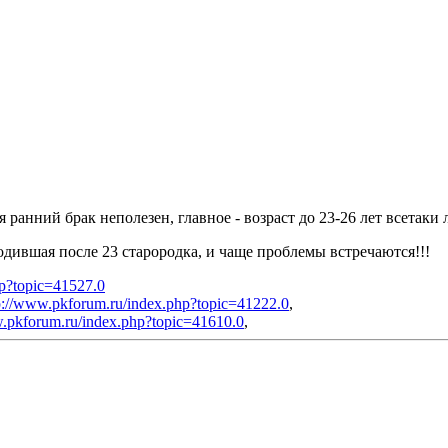
я ранний брак неполезен, главное - возраст до 23-26 лет всетаки
дившая после 23 старородка, и чаще проблемы встречаются!!!
hp?topic=41527.0
p://www.pkforum.ru/index.php?topic=41222.0
,
w.pkforum.ru/index.php?topic=41610.0
,