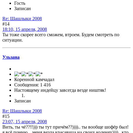
Гость
Записан
Re: Шашлыки 2008
#14
18:10, 15 апреля, 2008
Ты тоже скорее всего сможем, втроем. Будем смотреть по
ситуации.
Ульзана
Коренной камчадал
Сообщения: 1 416
Настоящему индейцу завсегда везде ништяк!
Записан
Re: Шашлыки 2008
#15
23:07, 15 апреля, 2008
Вить, ты чё??!!))) ты тут причём??)))).. ты вообще шофёр был!
я всё помню... меня везла красавица на своих коленях)))).. кто