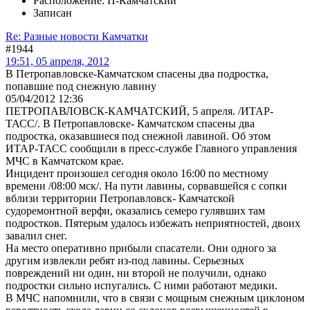
Расположение: П-Камчатский
Записан
Re: Разные новости Камчатки
#1944
19:51, 05 апреля, 2012
В Петропавловске-Камчатском спасены два подростка,
попавшие под снежную лавину
05/04/2012 12:36
ПЕТРОПАВЛОВСК-КАМЧАТСКИЙ, 5 апреля. /ИТАР-
ТАСС/. В Петропавловске- Камчатском спасены два
подростка, оказавшиеся под снежной лавиной. Об этом
ИТАР-ТАСС сообщили в пресс-службе Главного управления
МЧС в Камчатском крае.
Инцидент произошел сегодня около 16:00 по местному
времени /08:00 мск/. На пути лавины, сорвавшейся с сопки
вблизи территории Петропавловск- Камчатской
судоремонтной верфи, оказались семеро гулявших там
подростков. Пятерым удалось избежать неприятностей, двоих
завалил снег.
На место оперативно прибыли спасатели. Они одного за
другим извлекли ребят из-под лавины. Серьезных
повреждений ни один, ни второй не получили, однако
подростки сильно испугались. С ними работают медики.
В МЧС напомнили, что в связи с мощным снежным циклоном