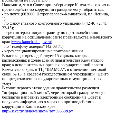
проявлений не поступало".
Напомним, что в Совет при губернаторе Камчатского края по
противодействию коррупции граждане могут обратиться:
- по почте (683000, Петропавловск-Камчатский, пл. Ленина,
1);
- по факсу главного контрольного управления (42-46-72; 41-
22-15);
- через интерактивную страницу по противодействию
коррупции на официальном сайте правительства Камчатского
края (
www.kamchatka.gov.ru
)
- по "телефону доверия" (42-03-71)
- через специализированные почтовые ящики.
В настоящее время действует 15 ящиков, которые
расположены: в холле здания правительства Камчатского
края; в исполнительных органах государственной власти
Камчатского края; в ТЦ "ШАМСА", в отделении почтовой
связи № 13, в краевом государственном учреждении "Центр
по предоставлению государственных и муниципальных
услуг".
В холле первого этаже здания правительства размещен
"информационный киоск", через который граждане могут
бесплатно направить электронные сообщения в Совет и
получить информацию о мерах по противодействию
коррупции в Камчатском крае
http://severdv.ru/news/show/?id=59658&p=