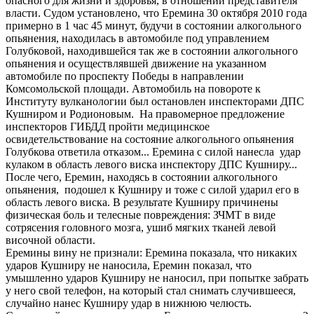
опасного для жизни и здоровья, в отношении представителя
власти. Судом установлено, что Еремина 30 октября 2010 года
примерно в 1 час 45 минут, будучи в состоянии алкогольного
опьянения, находилась в автомобиле под управлением
Голубковой, находившейся так же в состоянии алкогольного
опьянения и осуществлявшей движение на указанном
автомобиле по проспекту Победы в направлении
Комсомольской площади. Автомобиль на повороте к
Институту вулканологии был остановлен инспекторами ДПС
Кушниром и Родионовым. На правомерное предложение
инспекторов ГИБДД пройти медицинское
освидетельствование на состояние алкогольного опьянения
Голубкова ответила отказом... Еремина с силой нанесла удар
кулаком в область левого виска инспектору ДПС Кушниру...
После чего, Еремин, находясь в состоянии алкогольного
опьянения, подошел к Кушниру и тоже с силой ударил его в
область левого виска. В результате Кушниру причинены
физическая боль и телесные повреждения: ЗЧМТ в виде
сотрясения головного мозга, ушиб мягких тканей левой
височной области.
Еремины вину не признали: Еремина показала, что никаких
ударов Кушниру не наносила, Еремин показал, что
умышленно ударов Кушниру не наносил, при попытке забрать
у него свой телефон, на который стал снимать случившееся,
случайно нанес Кушниру удар в нижнюю челюсть.