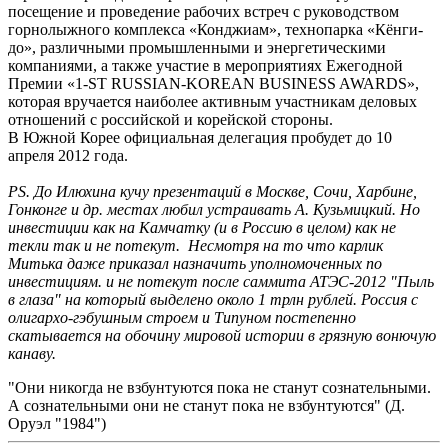
посещение и проведение рабочих встреч с руководством
горнолыжного комплекса «Конджиам», технопарка «Кёнги-
до», различными промышленными и энергетическими
компаниями, а также участие в мероприятиях Ежегодной
Премии «1-ST RUSSIAN-KOREAN BUSINESS AWARDS»,
которая вручается наиболее активным участникам деловых
отношений с российской и корейской стороны.
В Южной Корее официальная делегация пробудет до 10
апреля 2012 года.
PS. До Илюхина кучу презентаций в Москве, Сочи, Харбине,
Гонконге и др. местах любил устраивать А. Кузьмицкий. Но
инвестиции как на Камчатку (и в Россию в целом) как не
текли так и не потекут. Несмотря на то что карлик
Митька даже приказал назначить уполномоченных по
инвестициям. и не потекут после саммита АТЭС-2012 "Пыль
в глаза" на который выделено около 1 трлн рублей. Россия с
олигархо-гэбушным строем и Типуном постепенно
скатывается на обочину мировой истории в грязную вонючую
канаву.
"Они никогда не взбунтуются пока не станут сознательными.
А сознательными они не станут пока не взбунтуются" (Д.
Оруэл "1984")