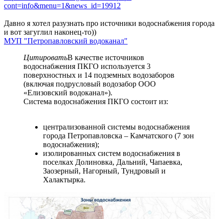
cont=info&menu=1&news_id=19912
Давно я хотел разузнать про источники водоснабжения города
и вот загуглил наконец-то))
МУП "Петропавловский водоканал"
Цитировать
В качестве источников
водоснабжения ПКГО используется 3
поверхностных и 14 подземных водозаборов
(включая подрусловый водозабор ООО
«Елизовский водоканал»).
Система водоснабжения ПКГО состоит из:
централизованной системы водоснабжения
города Петропавловска – Камчатского (7 зон
водоснабжения);
изолированных систем водоснабжения в
поселках Долиновка, Дальний, Чапаевка,
Заозерный, Нагорный, Тундровый и
Халактырка.