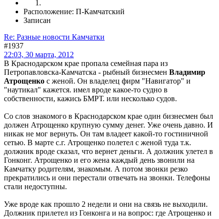
Расположение: П-Камчатский
Записан
Re: Разные новости Камчатки
#1937
22:03, 30 марта, 2012
В Краснодарском крае пропала семейная пара из
Петропавловска-Камчатска - рыбный бизнесмен
Владимир
Атрощенко
с женой. Он владелец фирм "Навигатор" и
"наутикал" кажется. имел вроде какое-то судно в
собственности, кажись БМРТ. или несколько судов.
Со слов знакомого в Краснодарском крае один бизнесмен был
должен Атрощенко крупную сумму денег. Уже очень давно. И
никак не мог вернуть. Он там владеет какой-то гостиничной
сетью. В марте с.г. Атрощенко полетел с женой туда т.к.
должник вроде сказал, что вернет деньги. А должник улетел в
Гонконг. Атрощенко и его жена каждый день звонили на
Камчатку родителям, знакомым. А потом звонки резко
прекратились и они перестали отвечать на звонки. Телефоны
стали недоступны.
Уже вроде как прошло 2 недели и они на связь не выходили.
Должник прилетел из Гонконга и на вопрос: где Атрощенко и