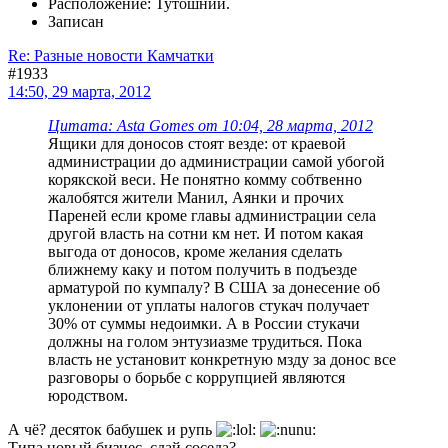
Расположение: Тутошний.
Записан
Re: Разные новости Камчатки
#1933
14:50, 29 марта, 2012
Цитата: Asta Gomes от 10:04, 28 марта, 2012
Ящики для доносов стоят везде: от краевой
администрации до администрации самой убогой
корякской веси. Не понятно комму собтвенно
жалобятся жители Манил, Аянки и прочих
Пареней если кроме главы администрации села
другой власть на сотни км нет. И потом какая
выгода от доносов, кроме желания сделать
ближнему каку и потом получить в подъезде
арматурой по кумпалу? В США за донесение об
уклонении от уплаты налогов стукач получает
30% от суммы недоимки. А в России стукачи
должны на голом энтузиазме трудиться. Пока
власть не установит конкретную мзду за донос все
разговоры о борьбе с коррупцией являются
юродством.
А чё? десяток бабушек и рупь
Типа новый бизнес, сдай соседа?