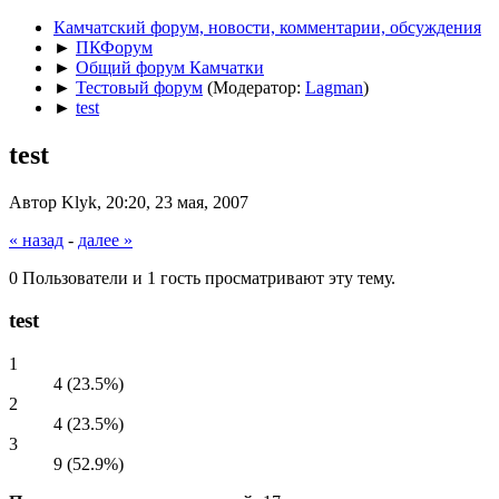
Камчатский форум, новости, комментарии, обсуждения
►
ПКФорум
►
Общий форум Камчатки
►
Тестовый форум
(Модератор:
Lagman
)
►
test
test
Автор Klyk, 20:20, 23 мая, 2007
« назад
-
далее »
0 Пользователи и 1 гость просматривают эту тему.
test
1
4 (23.5%)
2
4 (23.5%)
3
9 (52.9%)