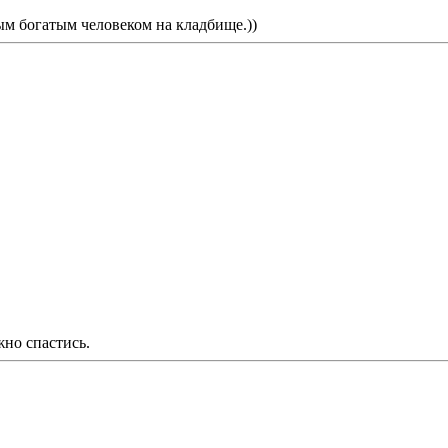
мым богатым человеком на кладбище.))
жно спастись.