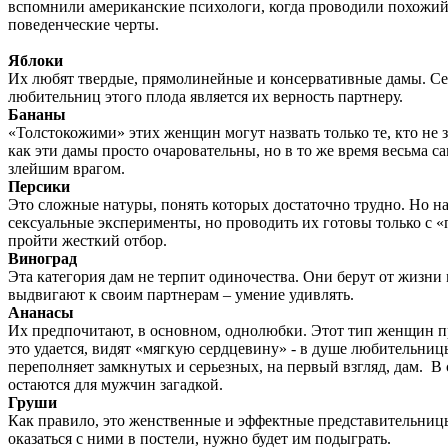
вспомнили американские психологи, когда проводили похожий 
поведенческие черты.
Яблоки
Их любят твердые, прямолинейные и консервативные дамы. Се
любительниц этого плода является их верность партнеру.
Бананы
«Толстокожими» этих женщин могут назвать только те, кто не 
как эти дамы просто очаровательны, но в то же время весьма 
злейшим врагом.
Персики
Это сложные натуры, понять которых достаточно трудно. Но 
сексуальные эксперименты, но проводить их готовы только с 
пройти жесткий отбор.
Виноград
Эта категория дам не терпит одиночества. Они берут от жизни
выдвигают к своим партнерам – умение удивлять.
Ананасы
Их предпочитают, в основном, однолюбки. Этот тип женщин при
это удается, видят «мягкую сердцевину» - в душе любительни
переполняет замкнутых и серьезных, на первый взгляд, дам. В
остаются для мужчин загадкой.
Груши
Как правило, это женственные и эффектные представительницы 
оказаться с ними в постели, нужно будет им подыграть.