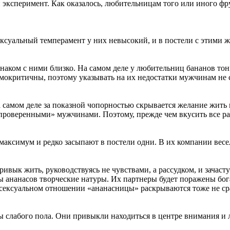
эксперимент. Как оказалось, любительницам того или иного фр
ксуальный темперамент у них невысокий, и в постели с этими 
знаком с ними близко. На самом деле у любительниц бананов то
самокритичны, поэтому указывать на их недостатки мужчинам не 
на самом деле за показной чопорностью скрывается желание жи
«проверенными» мужчинами. Поэтому, прежде чем вкусить все р
 максимум и редко засыпают в постели одни. В их компании весе
вык жить, руководствуясь не чувствами, а рассудком, и зачасту
цы ананасов творческие натуры. Их партнеры будет поражены бо
 сексуальном отношении «ананасницы» раскрываются тоже не сра
слабого пола. Они привыкли находиться в центре внимания и ло