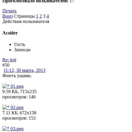
Проголосовало пользователей:
17
Печать
Вниз
Страницы
1
2
3
4
Действия пользователя
Acsider
Гость
Записан
Re: test
#50
11:12, 30 марта, 2013
Финтъ ушами.
01.png
9.59 КБ, 715x235
просмотров: 146
02.png
7.11 КБ, 672x158
просмотров: 153
03.png