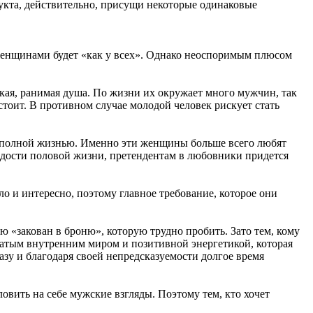
укта, действительно, присущи некоторые одинаковые
женщинами будет «как у всех». Однако неоспоримым плюсом
нкая, ранимая душа. По жизни их окружает много мужчин, так
стоит. В противном случае молодой человек рискует стать
ть полной жизнью. Именно эти женщины больше всего любят
адости половой жизни, претендентам в любовники придется
ло и интересно, поэтому главное требование, которое они
ю «закован в броню», которую трудно пробить. Зато тем, кому
гатым внутренним миром и позитивной энергетикой, которая
зу и благодаря своей непредсказуемости долгое время
вить на себе мужские взгляды. Поэтому тем, кто хочет