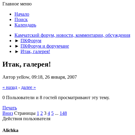
Главное меню
Начало
Поиск
Календарь
Камчатский форум, новости, комментарии, обсуждения
►
ПКФорум
►
ПКФорум и форумчане
►
Итак, галерея!
Итак, галерея!
Автор yellow, 09:18, 26 января, 2007
« назад
-
далее »
0 Пользователи и 8 гостей просматривают эту тему.
Печать
Вниз
Страницы
1
2
3
4
5
...
148
Действия пользователя
Alichka