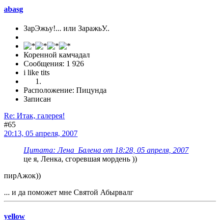
abasg
ЗарЭжьу!... или ЗаражьУ..
Коренной камчадал
Сообщения: 1 926
i like tits
Расположение: Пицунда
Записан
Re: Итак, галерея!
#65
20:13, 05 апреля, 2007
Цитата: Лена_Балена от 18:28, 05 апреля, 2007
це я, Ленка, сгоревшая мордень ))
пирАжок))
... и да поможет мне Святой Абырвалг
yellow