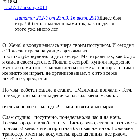
#21854
13:27, 17 июля, 2013
Цитата: 212-й от 23:09, 16 июля, 2013
Далее был
игра! Я бегал с мальчишками так, как не делал
этого уже много лет
О! Женя! я воодушевилась вчера твоим поступком. И сегодня
с 11 часов играла на улице с детками из
противотуберкулезного диспансера. Мы играли так, как будто
я сама в своем детстве. Пошли с сестрой купили недорогие
мячи и бадминтон. Сколько детского смеха, восторга. с ними
же никто не играет, не организовывает, т к это все же
лечебное учреждение.
Но увы, работа позвала к станку.....Мальчики кричали - Тетя,
приходи завтра! а одна девочка назвала меня мамой...
очень хорошее начало дня! Такой позитивный заряд!
Сдам студию - посуточно, понедельно,на час и на ночь.
Гостям города и влюбленным. Чисто,свежо, стильно, есть все -
плазма 52 канала и вся приятная бытовая начинка. Возможен
трансфер. отчетные документы. красная линия. все рядом.