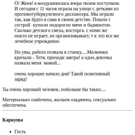
О! Женя! я воодушевилась вчера твоим поступком.
И сегодня с 11 часов играла на улице с детками из
противотуберкулезного диспансера. Мы играли
так, как будто я сама в своем детстве. Пошли с
сестрой купили недорогие мячи и бадминтон.
Сколько детского смеха, восторга. с ними же
никто не играет, не организовывает, т к это все же
лечебное учреждение.
Но увы, работа позвала к станку.....Мальчики
кричали - Тетя, приходи завтра! а одна девочка
назвала меня мамой...
очень хорошее начало дня! Такой позитивный
заряд!
Ты очень хороший человек, побольше бы таких....
Материально озабочена, жильем озадачена, сексуально
обеспечена.
Каркуша
Гость