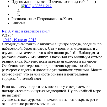
Иду по жизни смеясь! И очень часто над собой.. :=)
Расположение: Петропавловск-Камч.
Записан
Re: А у нас в квартире газ-14
#21864
19:13, 19 июля, 2013
Сегодня днём гуляли с внучкой в центре города, бродили по
набережной, берегам озера. Сев у воды и вглядевшись, я с
изумлением заметил, что в нём полно рыбы!!! Наблюдая за
рыбками около 20-ти минут, я насчитал как минимум четыре
разных вида. Конечно всем известная колючка в их числе.
Особенно заинтересовали достаточно крупные особи,
размером с ладонь и довольно упитанными тушками. Может
кто-то знает, что за живность обитает в центральной
городской сточной яме?
Если вы в лесу встретитесь нос к носу с медведем, то
постарайтесь прикинуться медведицей. Ну по крайней мере
не загрызёт....
Лучше казаться дураком и помалкивать, чем открыть рот и
окончательно развеять сомнения.