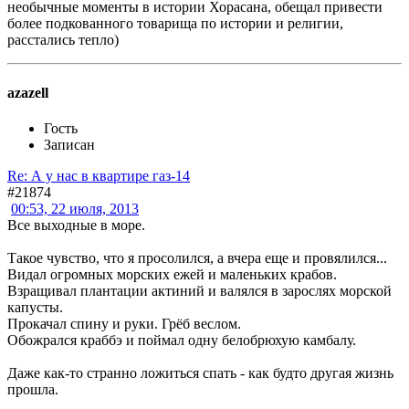
необычные моменты в истории Хорасана, обещал привести
более подкованного товарища по истории и религии,
расстались тепло)
azazell
Гость
Записан
Re: А у нас в квартире газ-14
#21874
00:53, 22 июля, 2013
Все выходные в море.
Такое чувство, что я просолился, а вчера еще и провялился...
Видал огромных морских ежей и маленьких крабов.
Взращивал плантации актиний и валялся в зарослях морской
капусты.
Прокачал спину и руки. Грёб веслом.
Обожрался краббэ и поймал одну белобрюхую камбалу.
Даже как-то странно ложиться спать - как будто другая жизнь
прошла.