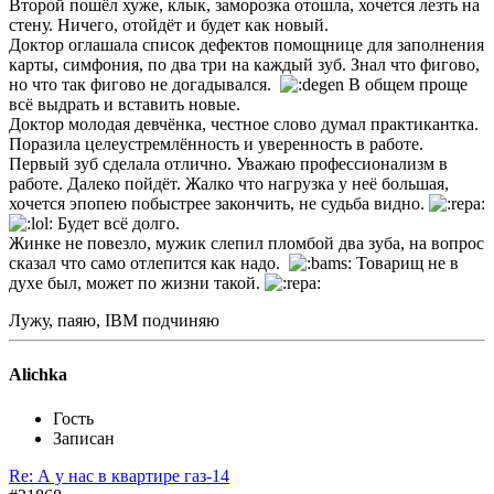
Второй пошёл хуже, клык, заморозка отошла, хочется лезть на
стену. Ничего, отойдёт и будет как новый.
Доктор оглашала список дефектов помощнице для заполнения
карты, симфония, по два три на каждый зуб. Знал что фигово,
но что так фигово не догадывался.
В общем проще
всё выдрать и вставить новые.
Доктор молодая девчёнка, честное слово думал практикантка.
Поразила целеустремлённость и уверенность в работе.
Первый зуб сделала отлично. Уважаю профессионализм в
работе. Далеко пойдёт. Жалко что нагрузка у неё большая,
хочется эпопею побыстрее закончить, не судьба видно.
Будет всё долго.
Жинке не повезло, мужик слепил пломбой два зуба, на вопрос
сказал что само отлепится как надо.
Товарищ не в
духе был, может по жизни такой.
Лужу, паяю, IBM подчиняю
Alichka
Гость
Записан
Re: А у нас в квартире газ-14