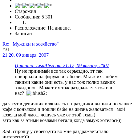
Старожил
Сообщения: 5 301
Расположение: На диване.
Записан
Re: "Мужики и хозяйство"
#31
21:20, 09 января, 2007
Цитата: LisaAlisa от 21:17, 09 января, 2007
Ну не принимай все так серьездно, эт так
поворчали на форуме и забыли. Мы ж их любим
такими какие они есть, у нас тож полно всяких
закидонов. Может их тож раздражает что-то в
нас?
да я тут в девичник вляпалась в праздники.выпили по чашке
кофе с коньяком и пошли бабы на жизнь жаловаться - мой
козел,а мой чмо....чешусь уже от этой темы)
зато как за этими козлами бегали,когда замуж хотелось))
З.Ы. спрошу у своего,что во мне раздражает.стало
интересно)))