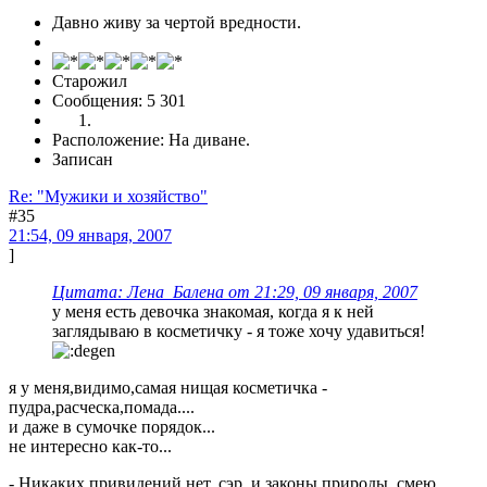
Давно живу за чертой вредности.
Старожил
Сообщения: 5 301
Расположение: На диване.
Записан
Re: "Мужики и хозяйство"
#35
21:54, 09 января, 2007
]
Цитата: Лена_Балена от 21:29, 09 января, 2007
у меня есть девочка знакомая, когда я к ней
заглядываю в косметичку - я тоже хочу удавиться!
я у меня,видимо,самая нищая косметичка -
пудра,расческа,помада....
и даже в сумочке порядок...
не интересно как-то...
- Никаких привидений нет, сэр, и законы природы, смею