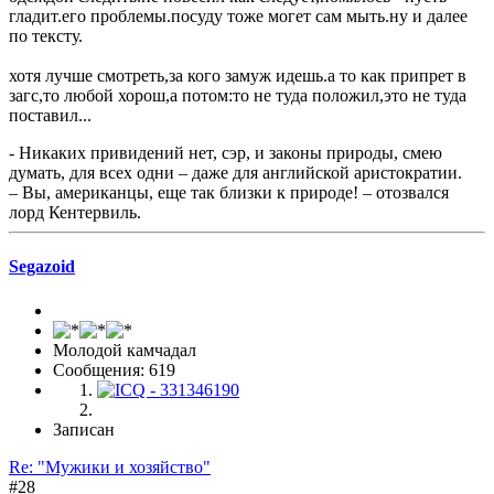
гладит.его проблемы.посуду тоже могет сам мыть.ну и далее
по тексту.
хотя лучше смотреть,за кого замуж идешь.а то как припрет в
загс,то любой хорош,а потом:то не туда положил,это не туда
поставил...
- Никаких привидений нет, сэр, и законы природы, смею
думать, для всех одни – даже для английской аристократии.
– Вы, американцы, еще так близки к природе! – отозвался
лорд Кентервиль.
Segazoid
Молодой камчадал
Сообщения: 619
Записан
Re: "Мужики и хозяйство"
#28