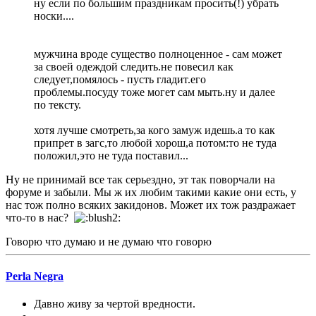
ну если по большим праздникам просить(!) убрать
носки....
мужчина вроде существо полноценное - сам может
за своей одеждой следить.не повесил как
следует,помялось - пусть гладит.его
проблемы.посуду тоже могет сам мыть.ну и далее
по тексту.
хотя лучше смотреть,за кого замуж идешь.а то как
припрет в загс,то любой хорош,а потом:то не туда
положил,это не туда поставил...
Ну не принимай все так серьездно, эт так поворчали на
форуме и забыли. Мы ж их любим такими какие они есть, у
нас тож полно всяких закидонов. Может их тож раздражает
что-то в нас?
Говорю что думаю и не думаю что говорю
Perla Negra
Давно живу за чертой вредности.