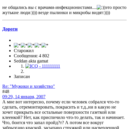
не общались вы с врачами-инфекционистами....
)это просто
жутькие люди:)))) везде пылинки и микробы видят:))))
Дороти
Старожил
Сообщения: 4 802
Seddan akta gamat
Записан
Re: "Мужики и хозяйство"
#48
09:29, 14 января, 2007
А мне вот интересно, почему если человек собрался что-то
сделать, отремонтировать, покрасить и т.д.,ни в какую не
хочет прикрыть все остальные поверхности газеткой или
клеенкой? Нет, как приспичило что-то делать, так и начинает.
Что, боится что запал пройд?т? А потом все вокруг
забрызгано краской, засыпано стружкой или насверленной