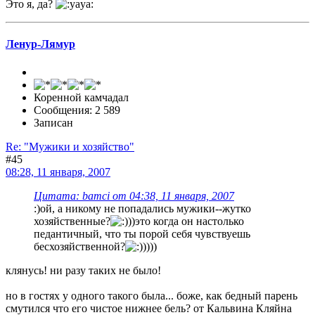
Это я, да?
Ленур-Лямур
Коренной камчадал
Сообщения: 2 589
Записан
Re: "Мужики и хозяйство"
#45
08:28, 11 января, 2007
Цитата: bamci от 04:38, 11 января, 2007
:)ой, а никому не попадались мужики--жутко
хозяйственные?
))это когда он настолько
педантичный, что ты порой себя чувствуешь
бесхозяйственной?
))))
клянусь! ни разу таких не было!
но в гостях у одного такого была... боже, как бедный парень
смутился что его чистое нижнее бель? от Кальвина Кляйна