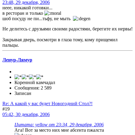
23:48, 29 декабря, 2006
неее, никакой готовки...
в ресторан и только
шоб посуду не пи...тьфу, не мыть
Не делитесь с друзьями своими радостями, берегите их нервы!
Закрывая дверь, посмотри в глаза тому, кому прищемил
пальцы.
Ленур-Лямур
Коренной камчадал
Сообщения: 2 589
Записан
Re: А какой у вас будет Новогодний Стол?!
#19
05:42, 30 декабря, 2006
Цитата: yellow от 23:34, 29 декабря, 2006
Ага! Вот за место них мне абсента пжалста