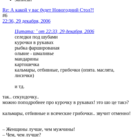
Re: А какой у вас будет Новогодний Стол?!
#6
22:36, 29 декабря, 2006
Цитата: ˘ от 22:33, 29 декабря, 2006
селедки под шубами
курочки в рукавах
рыбка фаршированая
ольвие - шмаливье
мандарины
картошечка
кальмары, отбивные, грибочки (опята. маслята,
лисички)
и тд.
так.. секундочку..
можно поподробнее про курочку в рукавах! это шо це такэ?
кальмары, отбивные и всяческие грибочки.. звучит отменно!
– Женщины лучше, чем мужчины!
– Чем, чем лучше?