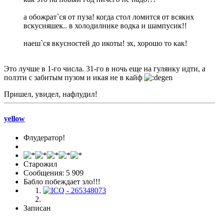
а обожрат`ся от пуза! когда стол ломится от всяких
вскусняшек.. в холодилнике водка и шампусик!!
наеш`ся вкусностей до икоты! эх, хорошо то как!
Это лучше в 1-го числа. 31-го в ночь еще на гулянку идти, а
ползти с забитым пузом и икая не в кайф
Пришел, увидел, нафлудил!
yellow
Флудератор!
Старожил
Сообщения: 5 909
Бабло побеждает зло!!!
Записан