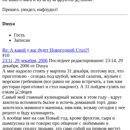
Пришел, увидел, нафлудил!
Dusya
Гость
Записан
Re: А какой у вас будет Новогодний Стол?!
#10
23:11, 29 декабря, 2006
Последнее редактирование
: 23:14, 29
декабря, 2006 от Dusya
А мне надоело стоять у мартена 31 декабря, поэтому все, что
приготовлю - селедка под шубой, мясной салатик, жульен с
морским гребешком (все равно не дома встречать, а там нам
ресторан приготовит и стол накроют). А 31 пойдем гулять по
елкам
Самый мой главный кулинарный заскок в этом году - вдруг
захотела вспомнить былое и испечь домашний торт, дико
захотелось маминого манника, ням-ням, возьму сегодня у нее
рецепт и буду кулинарить.
А вообще мне на сам Новый год, кроме фруктов, сыра и
шампусика (я не говорю про общение с любимыми и
дорогими сердцу людьми, это само собой на первом месте)