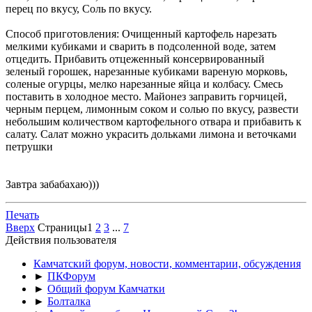
перец по вкусу, Соль по вкусу.
Способ приготовления: Очищенный картофель нарезать
мелкими кубиками и сварить в подсоленной воде, затем
отцедить. Прибавить отцеженный консервированный
зеленый горошек, нарезанные кубиками вареную морковь,
соленые огурцы, мелко нарезанные яйца и колбасу. Смесь
поставить в холодное место. Майонез заправить горчицей,
черным перцем, лимонным соком и солью по вкусу, развести
небольшим количеством картофельного отвара и прибавить к
салату. Салат можно украсить дольками лимона и веточками
петрушки
Завтра забабахаю)))
Печать
Вверх
Страницы
1
2
3
...
7
Действия пользователя
Камчатский форум, новости, комментарии, обсуждения
►
ПКФорум
►
Общий форум Камчатки
►
Болталка