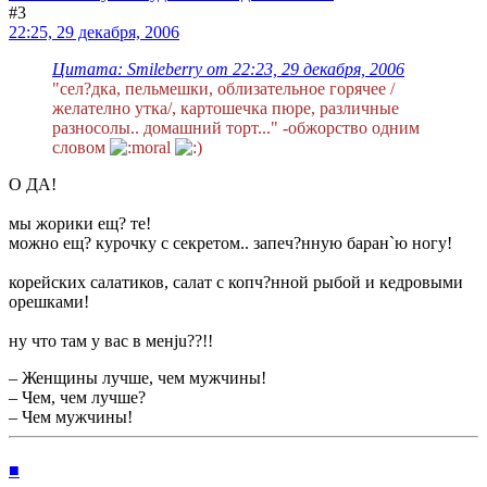
#3
22:25, 29 декабря, 2006
Цитата: Smileberry от 22:23, 29 декабря, 2006
"сел?дка, пельмешки, облизательное горячее /
желателно утка/, картошечка пюре, различные
разносолы.. домашний торт..." -обжорство одним
словом
О ДА!
мы жорики ещ? те!
можно ещ? курочку с секретом.. запеч?нную баран`ю ногу!
корейских салатиков, салат с копч?нной рыбой и кедровыми
орешками!
ну что там у вас в менju??!!
– Женщины лучше, чем мужчины!
– Чем, чем лучше?
– Чем мужчины!
■