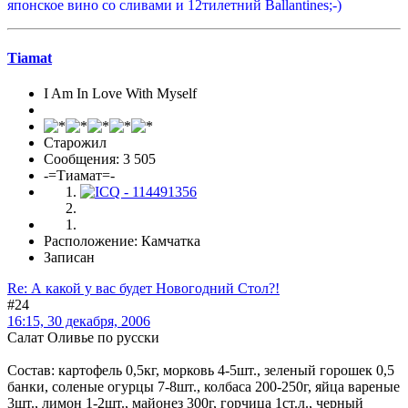
японское вино со сливами и 12тилетний Ballаntines;-)
Tiamat
I Am In Love With Myself
Старожил
Сообщения: 3 505
-=Тиамат=-
Расположение: Камчатка
Записан
Re: А какой у вас будет Новогодний Стол?!
#24
16:15, 30 декабря, 2006
Салат Оливье по русски
Состав: картофель 0,5кг, морковь 4-5шт., зеленый горошек 0,5
банки, соленые огурцы 7-8шт., колбаса 200-250г, яйца вареные
3шт., лимон 1-2шт., майонез 300г, горчица 1ст.л., черный