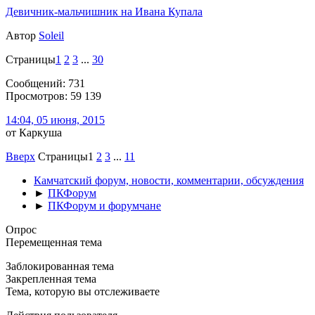
Девичник-мальчишник на Ивана Купала
Автор
Soleil
Страницы
1
2
3
...
30
Сообщений: 731
Просмотров: 59 139
14:04, 05 июня, 2015
от Каркуша
Вверх
Страницы
1
2
3
...
11
Камчатский форум, новости, комментарии, обсуждения
►
ПКФорум
►
ПКФорум и форумчане
Опрос
Перемещенная тема
Заблокированная тема
Закрепленная тема
Тема, которую вы отслеживаете