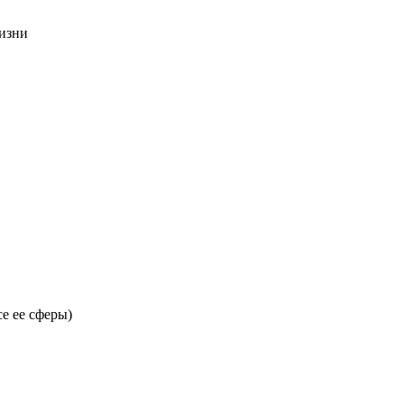
жизни
е ее сферы)